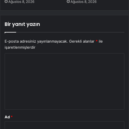
Ağustos 8, 2026
Ağustos 8, 2026
Bir yanıt yazın
E-posta adresiniz yayınlanmayacak.
Gerekli alanlar
*
ile
işaretlenmişlerdir
Y
o
r
u
m
*
Ad
*