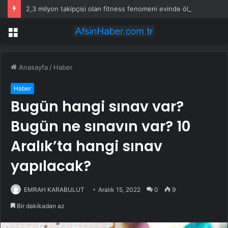
2,3 milyon takipçisi olan fitness fenomeni evinde ölü bulundu
Menü
Anasayfa
/
Haber
Haber
Bugün hangi sınav var?
Bugün ne sınavın var? 10
Aralık’ta hangi sınav
yapılacak?
EMRAH KARABULUT
Aralık 15, 2022
0
9
Bir dakikadan az