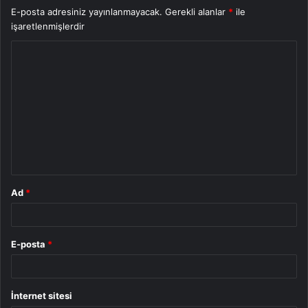
E-posta adresiniz yayınlanmayacak.
Gerekli alanlar
*
ile
işaretlenmişlerdir
Y
o
r
u
m
*
Ad
*
E-posta
*
İnternet sitesi