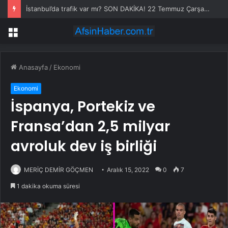
İstanbul’da trafik var mı? SON DAKİKA! 22 Temmuz Çarşamba hangi ilçelerde trafik var, hangi yollar kapalı?
Menü
Anasayfa
/
Ekonomi
Ekonomi
İspanya, Portekiz ve
Fransa’dan 2,5 milyar
avroluk dev iş birliği
MERİÇ DEMİR GÖÇMEN
Aralık 15, 2022
0
7
1 dakika okuma süresi