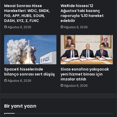
Mesai Sonrası Hisse
WeRide hissesi 12
Hareketleri: WDC, SNDK,
Ağustos’taki kazanç
FIG, APP, HUBS, SOUN,
raporuyla %10 hareket
DASH, XYZ, Z, FLNC
edebilir
Ağustos 6, 2026
Ağustos 6, 2026
SpaceX hisselerinde
Sivas esnafına yakışacak
bilanço sonrası sert düşüş
yeni hizmet binası için
imzalar atıldı
Ağustos 6, 2026
Ağustos 6, 2026
Bir yanıt yazın