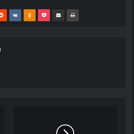
erest
Reddit
VKontakte
Odnoklassniki
Pocket
E-Posta ile paylaş
Yazdır
N