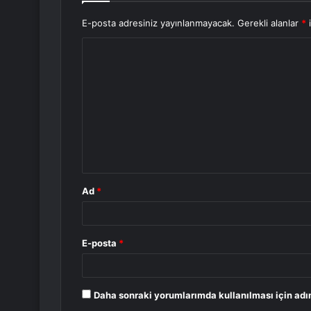
E-posta adresiniz yayınlanmayacak.
Gerekli alanlar
*
i
Y
o
r
u
m
*
Ad
*
E-posta
*
Daha sonraki yorumlarımda kullanılması için adı