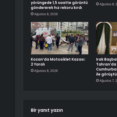
yörüngede 1,5 saatte görüntü
Ağustos 8, 
göndererek hız rekoru kırdı
Ağustos 8, 2026
Kozan’da Motosiklet Kazası:
Irak Başba
2 Yaralı
Tahran’da 
Cumhurbaş
Ağustos 8, 2026
ile görüştü
Ağustos 7, 
Bir yanıt yazın