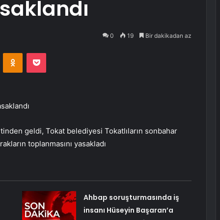
saklandı
0
19
Bir dakikadan az
VKontakte
Odnoklassniki
Pocket
asaklandı
tinden geldi, Tokat belediyesi Tokatlıların sonbahar
prakların toplanmasını yasakladı
Ahbap soruşturmasında iş
insanı Hüseyin Başaran’a