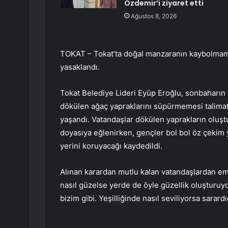
Özdemir’i ziyaret etti
Ağustos 8, 2026
TOKAT – Tokat’ta doğal manzaranın kaybolmama
yasaklandı.
Tokat Belediye Lideri Eyüp Eroğlu, sonbaharın r
dökülen ağaç yapraklarını süpürmemesi talimatı 
yaşandı. Vatandaşlar dökülen yaprakların oluşt
doyasıya eğlenirken, gençler bol bol öz çekim 
yerini koruyacağı kaydedildi.
Alınan karardan mutlu kalan vatandaşlardan em
nasıl güzelse yerde de öyle güzellik oluşturuy
bizim gibi. Yeşilliğinde nasıl seviliyorsa sarard