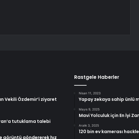
Rastgele Haberler
Nisan 11, 2023
 Vekili Özdemir’i ziyaret
Yapay zekaya sahip ünlü mil
Mayıs 9, 2025
Mavi Yolculuk için En İyi
ran’a tutuklama talebi
Aralık 3, 2025
120 bin ev kamerası hackle
te görüntü göndererek hız