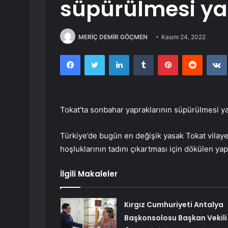
süpürülmesi ya
MERİÇ DEMİR GÖÇMEN
Kasım 24, 2022
Facebook
Twitter
LinkedIn
Tumblr
Pinterest
Reddit
Tokat’ta sonbahar yapraklarının süpürülmesi y
Türkiye’de bugün en değişik yasak Tokat vilaye
hoşluklarının tadını çıkartması için dökülen ya
İlgili Makaleler
Kırgız Cumhuriyeti Antalya
Başkonsolosu Başkan Vekili