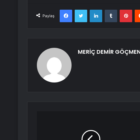
Facebook
Twitter
LinkedIn
Tumblr
Pint
Paylaş
MERİÇ DEMİR GÖÇME