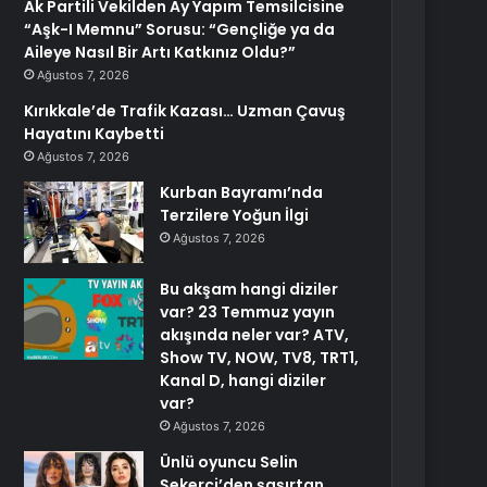
Ak Partili Vekilden Ay Yapım Temsilcisine
“Aşk-I Memnu” Sorusu: “Gençliğe ya da
Aileye Nasıl Bir Artı Katkınız Oldu?”
Ağustos 7, 2026
Kırıkkale’de Trafik Kazası… Uzman Çavuş
Hayatını Kaybetti
Ağustos 7, 2026
Kurban Bayramı’nda
Terzilere Yoğun İlgi
Ağustos 7, 2026
Bu akşam hangi diziler
var? 23 Temmuz yayın
akışında neler var? ATV,
Show TV, NOW, TV8, TRT1,
Kanal D, hangi diziler
var?
Ağustos 7, 2026
Ünlü oyuncu Selin
Şekerci’den şaşırtan