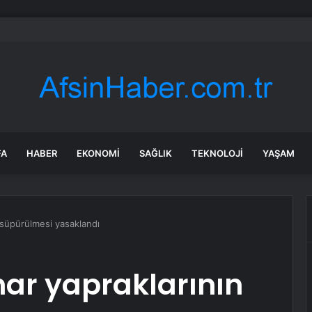
 soruşturmasında iş insanı Hüseyin Başaran’a tutuklama talebi
FA
HABER
EKONOMI
SAĞLIK
TEKNOLOJI
YAŞAM
 süpürülmesi yasaklandı
ar yapraklarının