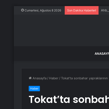
Ahbap
Cumartesi, Ağustos 8 2026
Son Dakika Haberleri
ANASAY
Anasayfa
/
Haber
/
Tokat’ta sonbahar yapraklarının
Haber
Tokat’ta sonbah