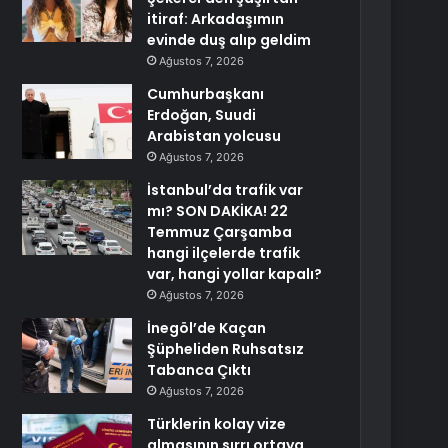
itiraf: Arkadaşımın
evinde duş alıp geldim
Ağustos 7, 2026
Cumhurbaşkanı
Erdoğan, Suudi
Arabistan yolcusu
Ağustos 7, 2026
İstanbul’da trafik var
mı? SON DAKİKA! 22
Temmuz Çarşamba
hangi ilçelerde trafik
var, hangi yollar kapalı?
Ağustos 7, 2026
İnegöl’de Kaçan
Şüpheliden Ruhsatsız
Tabanca Çıktı
Ağustos 7, 2026
Türklerin kolay vize
almasının sırrı ortaya