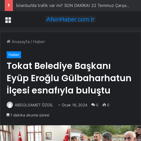
İstanbul’da trafik var mı? SON DAKİKA! 22 Temmuz Çarşamba hangi ilçelerde trafik var, hangi yollar kapalı?
Menü
Anasayfa
/
Haber
Haber
Tokat Belediye Başkanı
Eyüp Eroğlu Gülbaharhatun
İlçesi esnafıyla buluştu
ABDÜLSAMET ÖZDİL
Ocak 16, 2024
0
0
1 dakika okuma süresi