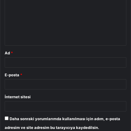
o
r
u
m
*
Ad
*
E-posta
*
İnternet sitesi
Daha sonraki yorumlarımda kullanılması için adım, e-posta
adresim ve site adresim bu tarayıcıya kaydedilsin.