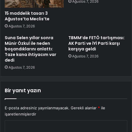
Ağustos 7, 2026
15 maddelik tasarı 3
Ağustos’ta Meclis’te
Ağustos 7, 2026
Suna Selen yıllar sonra
TBMM’de FETÖ tartışması:
Münir Özkul ile neden
AK Parti ve İYİ Parti karşı
boşandıklarını anlattı:
karşıya geldi
Taze kana ihtiyacım var
Ağustos 7, 2026
dedi
Ağustos 7, 2026
Bir yanıt yazın
E-posta adresiniz yayınlanmayacak.
Gerekli alanlar
*
ile
işaretlenmişlerdir
Y