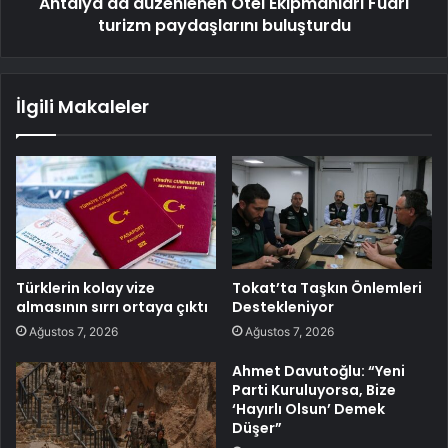
Antalya'da düzenlenen Otel Ekipmanları Fuarı
turizm paydaşlarını buluşturdu
İlgili Makaleler
Türklerin kolay vize
Tokat’ta Taşkın Önlemleri
almasının sırrı ortaya çıktı
Destekleniyor
Ağustos 7, 2026
Ağustos 7, 2026
Ahmet Davutoğlu: “Yeni
Parti Kuruluyorsa, Bize
‘Hayırlı Olsun’ Demek
Düşer”