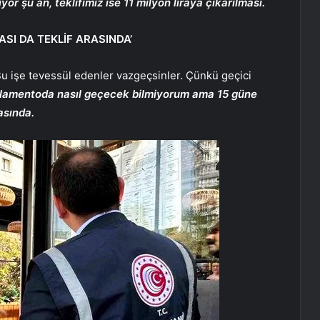
ıyor şu an, teklifimiz ise 11 milyon liraya çıkarılması.
SI DA TEKLİF ARASINDA’
u işe tevessül edenler vazgeçsinler. Çünkü geçici
lamentoda nasıl geçecek bilmiyorum ama 15 güne
asında.