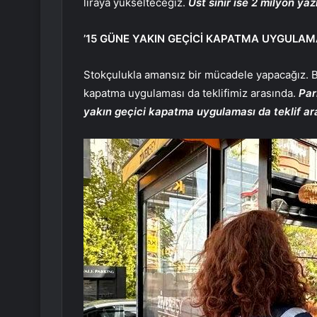
liraya yükselteceğiz.
Üst sınır ise 2 milyon yaz
’15 GÜNE YAKIN GEÇİCİ KAPATMA UYGULAMA
Stokçulukla amansız bir mücadele yapacağız. B
kapatma uygulaması da teklifimiz arasında.
Par
yakın geçici kapatma uygulaması da teklif ar