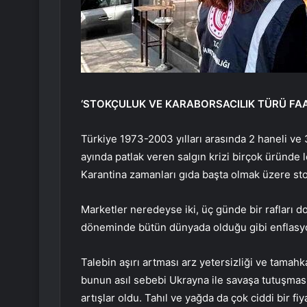
‘STOKÇULUK VE KARABORSACILIK TÜRÜ FAA
Türkiye 1973-2003 yılları arasında 2 haneli ve
ayında patlak veren salgın krizi birçok üründe l
Karantina zamanları gıda başta olmak üzere stok
Marketler neredeyse iki, üç günde bir rafları d
döneminde bütün dünyada olduğu gibi enflasyonla
Talebin aşırı artması arz yetersizliği ve tamah
bunun asıl sebebi Ukrayna ile savaşa tutuşması.
artışlar oldu. Tahıl ve yağda da çok ciddi bir fiya