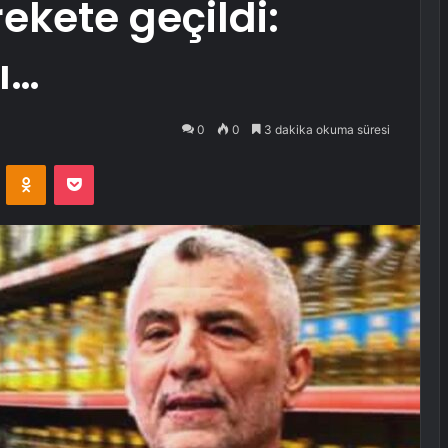
ekete geçildi:
ı…
0
0
3 dakika okuma süresi
VKontakte
Odnoklassniki
Pocket