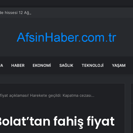
e hissesi 12 Ağustos’taki kazanç raporuyla %10 hareket edebilir
FA
HABER
EKONOMI
SAĞLIK
TEKNOLOJI
YAŞAM
ş fiyat açıklaması! Harekete geçildi: Kapatma cezası…
olat’tan fahiş fiyat