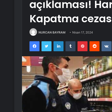
açıklaması! Har
Kapatma cezas
NURCAN BAYRAM
Nisan 17, 2024
Facebook
Twitter
LinkedIn
Tumblr
Pinterest
Reddit