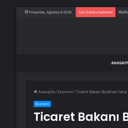
WeRid
Perşembe, Ağustos 6 2026
Son Dakika Haberleri
ANASAY
Anasayfa
/
Ekonomi
/
Ticaret Bakanı Bolat’tan fahi
Ekonomi
Ticaret Bakanı B