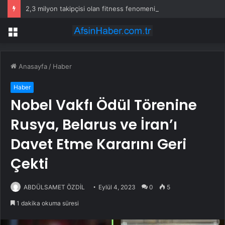
2,3 milyon takipçisi olan fitness fenomeni evinde ölü bulundu
Menü
Anasayfa
/
Haber
Haber
Nobel Vakfı Ödül Törenine
Rusya, Belarus ve İran’ı
Davet Etme Kararını Geri
Çekti
ABDÜLSAMET ÖZDİL
Eylül 4, 2023
0
5
1 dakika okuma süresi