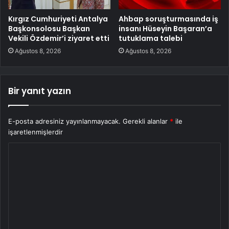
Kırgız Cumhuriyeti Antalya
Ahbap soruşturmasında iş
Başkonsolosu Başkan
insanı Hüseyin Başaran’a
Vekili Özdemir’i ziyaret etti
tutuklama talebi
Ağustos 8, 2026
Ağustos 8, 2026
Bir yanıt yazın
E-posta adresiniz yayınlanmayacak.
Gerekli alanlar
*
ile
işaretlenmişlerdir
Y
o
r
u
m
*