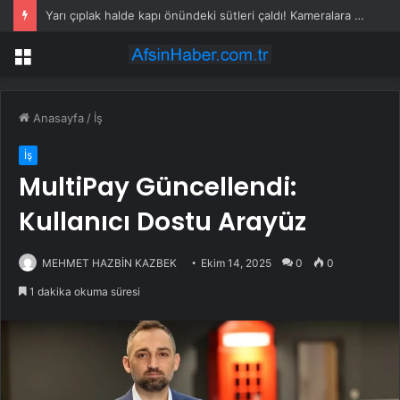
Yarı çıplak halde kapı önündeki sütleri çaldı! Kameralara yakalandı
Menü
Anasayfa
/
İş
İş
MultiPay Güncellendi:
Kullanıcı Dostu Arayüz
MEHMET HAZBİN KAZBEK
Ekim 14, 2025
0
0
1 dakika okuma süresi