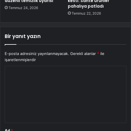
düzenli temizlik uyarısı
kesti: Sahte ürünler
pahalıya patladı
Temmuz 24, 2026
Temmuz 22, 2026
Bir yanıt yazın
E-posta adresiniz yayınlanmayacak.
Gerekli alanlar
*
ile
işaretlenmişlerdir
Y
o
r
u
m
*
Ad
*