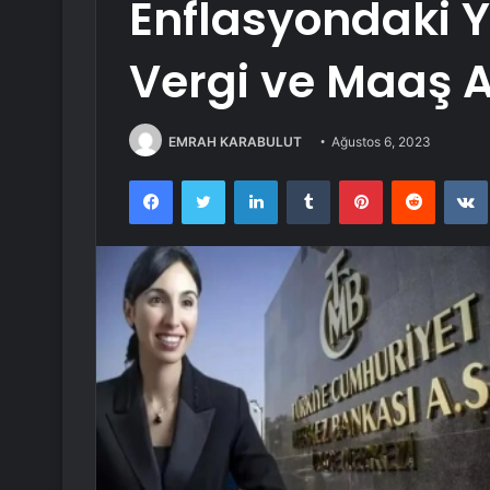
Enflasyondaki Y
Vergi ve Maaş Ar
EMRAH KARABULUT
Ağustos 6, 2023
Facebook
Twitter
LinkedIn
Tumblr
Pinterest
Reddit