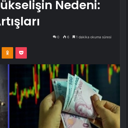
ükselişin Nedeni:
tışları
0
6
1 dakika okuma süresi
VKontakte
Odnoklassniki
Pocket