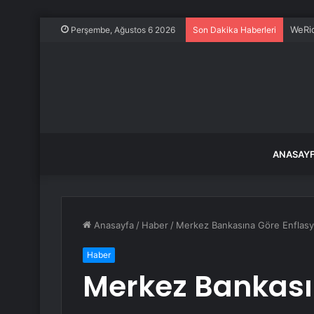
WeRid
Perşembe, Ağustos 6 2026
Son Dakika Haberleri
ANASAY
Anasayfa
/
Haber
/
Merkez Bankasına Göre Enflasyo
Haber
Merkez Bankası