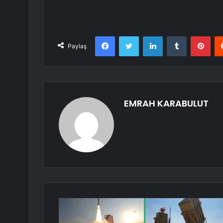
Facebook
Twitter
LinkedIn
Tumblr
Pint
Paylaş
EMRAH KARABULUT