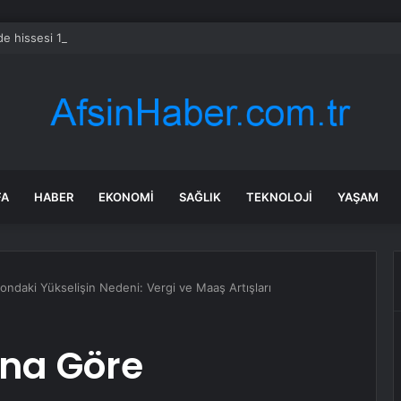
e hissesi 12 Ağustos’taki kazanç raporuyla %10 hareket edebilir
FA
HABER
EKONOMI
SAĞLIK
TEKNOLOJI
YAŞAM
ndaki Yükselişin Nedeni: Vergi ve Maaş Artışları
na Göre