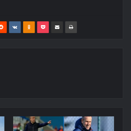
erest
Reddit
VKontakte
Odnoklassniki
Pocket
E-Posta ile paylaş
Yazdır