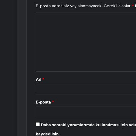
E-posta adresiniz yayınlanmayacak.
Gerekli alanlar
*
i
Y
o
r
u
m
*
Ad
*
E-posta
*
Daha sonraki yorumlarımda kullanılması için adı
kaydedilsin.