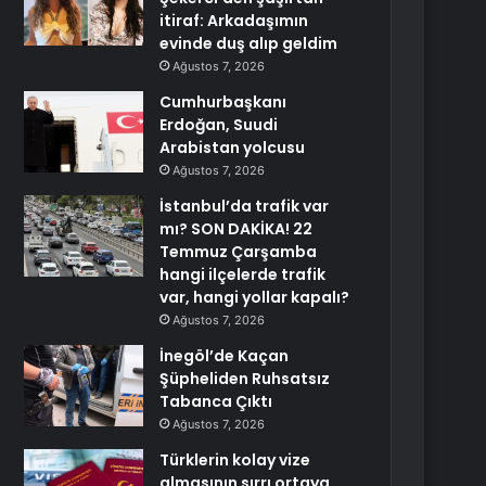
itiraf: Arkadaşımın
evinde duş alıp geldim
Ağustos 7, 2026
Cumhurbaşkanı
Erdoğan, Suudi
Arabistan yolcusu
Ağustos 7, 2026
İstanbul’da trafik var
mı? SON DAKİKA! 22
Temmuz Çarşamba
hangi ilçelerde trafik
var, hangi yollar kapalı?
Ağustos 7, 2026
İnegöl’de Kaçan
Şüpheliden Ruhsatsız
Tabanca Çıktı
Ağustos 7, 2026
Türklerin kolay vize
almasının sırrı ortaya