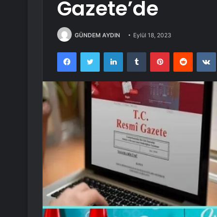
Gazete’de
GÜNDEM AYDIN
Eylül 18, 2023
Facebook
Twitter
LinkedIn
Tumblr
Pinterest
Reddit