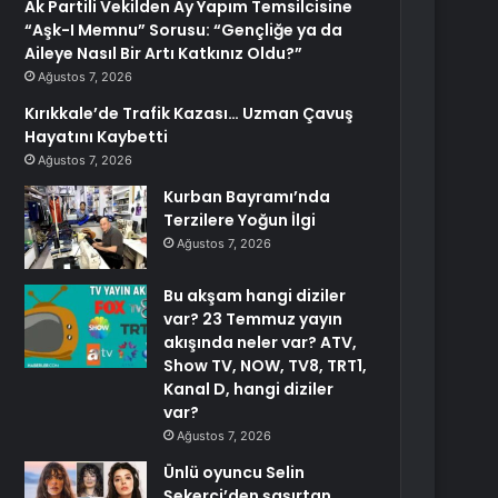
Ak Partili Vekilden Ay Yapım Temsilcisine
“Aşk-I Memnu” Sorusu: “Gençliğe ya da
Aileye Nasıl Bir Artı Katkınız Oldu?”
Ağustos 7, 2026
Kırıkkale’de Trafik Kazası… Uzman Çavuş
Hayatını Kaybetti
Ağustos 7, 2026
Kurban Bayramı’nda
Terzilere Yoğun İlgi
Ağustos 7, 2026
Bu akşam hangi diziler
var? 23 Temmuz yayın
akışında neler var? ATV,
Show TV, NOW, TV8, TRT1,
Kanal D, hangi diziler
var?
Ağustos 7, 2026
Ünlü oyuncu Selin
Şekerci’den şaşırtan