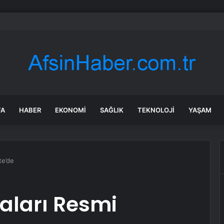
 soruşturmasında iş insanı Hüseyin Başaran’a tutuklama talebi
FA
HABER
EKONOMI
SAĞLIK
TEKNOLOJI
YAŞAM
te’de
aları Resmi