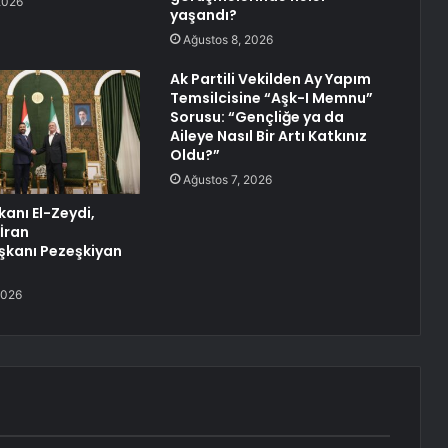
2026
yaşandı?
Ağustos 8, 2026
Ak Partili Vekilden Ay Yapım
Temsilcisine “Aşk-I Memnu”
Sorusu: “Gençliğe ya da
Aileye Nasıl Bir Artı Katkınız
Oldu?”
Ağustos 7, 2026
kanı El-Zeydi,
İran
kanı Pezeşkiyan
2026