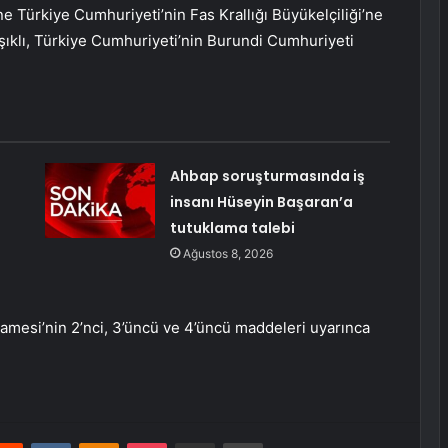
e Türkiye Cumhuriyeti’nin Fas Krallığı Büyükelçiliği’ne
Işıklı, Türkiye Cumhuriyeti’nin Burundi Cumhuriyeti
Ahbap soruşturmasında iş
insanı Hüseyin Başaran’a
tutuklama talebi
Ağustos 8, 2026
mesi’nin 2’nci, 3’üncü ve 4’üncü maddeleri uyarınca
erest
Reddit
VKontakte
Odnoklassniki
Pocket
E-Posta ile paylaş
Yazdır