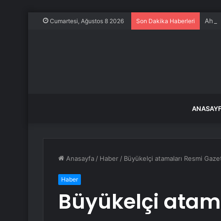
Ahbap
Cumartesi, Ağustos 8 2026
Son Dakika Haberleri
ANASAY
Anasayfa
/
Haber
/
Büyükelçi atamaları Resmi Gaze
Haber
Büyükelçi atam