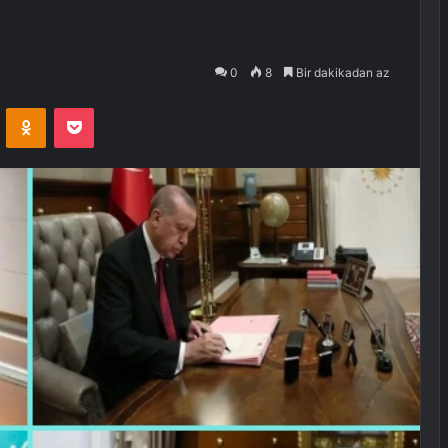
0
8
Bir dakikadan az
VKontakte
Odnoklassniki
Pocket