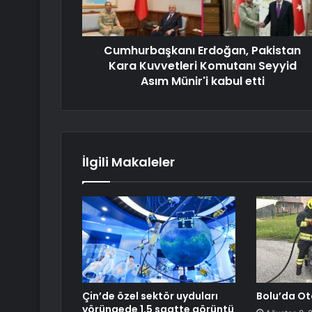
Cumhurbaşkanı Erdoğan, Pakistan
Kara Kuvvetleri Komutanı Seyyid
Asım Münir'i kabul etti
İlgili Makaleler
Çin’de özel sektör uyduları
Bolu’da Ot
yörüngede 1,5 saatte görüntü