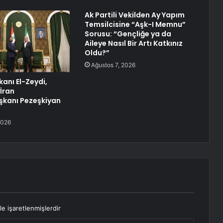
Ak Partili Vekilden Ay Yapım
Temsilcisine “Aşk-I Memnu”
Sorusu: “Gençliğe ya da
Aileye Nasıl Bir Artı Katkınız
Oldu?”
Ağustos 7, 2026
kanı El-Zeydi,
İran
kanı Pezeşkiyan
2026
le işaretlenmişlerdir