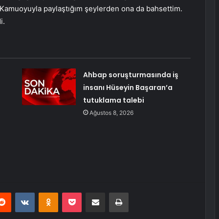
Kamuoyuyla paylaştığım şeylerden ona da bahsettim.
i.
Ahbap soruşturmasında iş
insanı Hüseyin Başaran’a
tutuklama talebi
Ağustos 8, 2026
erest
Reddit
VKontakte
Odnoklassniki
Pocket
E-Posta ile paylaş
Yazdır