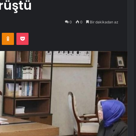
örüştü
0
0
Bir dakikadan az
VKontakte
Odnoklassniki
Pocket