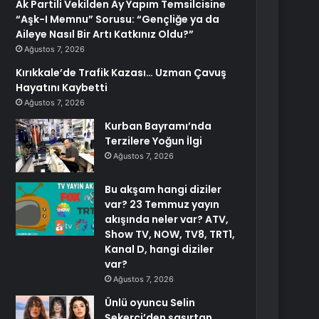
Ak Partili Vekilden Ay Yapım Temsilcisine
“Aşk-I Memnu” Sorusu: “Gençliğe ya da
Aileye Nasıl Bir Artı Katkınız Oldu?”
Ağustos 7, 2026
Kırıkkale’de Trafik Kazası… Uzman Çavuş
Hayatını Kaybetti
Ağustos 7, 2026
Kurban Bayramı’nda
Terzilere Yoğun İlgi
Ağustos 7, 2026
Bu akşam hangi diziler
var? 23 Temmuz yayın
akışında neler var? ATV,
Show TV, NOW, TV8, TRT1,
Kanal D, hangi diziler
var?
Ağustos 7, 2026
Ünlü oyuncu Selin
Şekerci’den şaşırtan