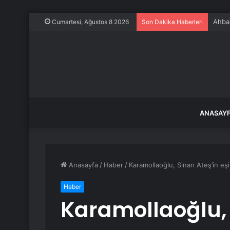
Ahbap
Cumartesi, Ağustos 8 2026
Son Dakika Haberleri
ANASAY
Anasayfa
/
Haber
/
Karamollaoğlu, Sinan Ateş’in eş
Haber
Karamollaoğlu, 