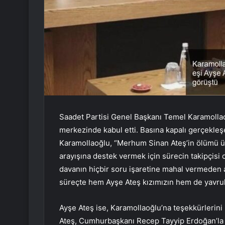
Saadet Partisi Genel Başkanı Temel Karamollaoğ
merkezinde kabul etti. B
asına kapalı gerçekle
Karamollaoğlu, “Merhum Sinan Ateş’in ölümü üz
arayışına destek vermek için sürecin takipçisi
davanın hiçbir soru işaretine mahal vermeden a
süreçte hem Ayşe Ateş kızımızın hem de yavrular
Ayşe Ateş ise, Karamollaoğlu’na teşekkürlerini i
Ateş, Cumhurbaşkanı Recep Tayyip Erdoğan’la ya