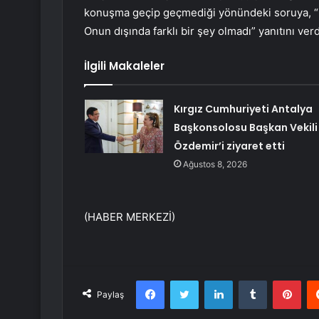
konuşma geçip geçmediği yönündeki soruya, “
Onun dışında farklı bir şey olmadı” yanıtını verd
İlgili Makaleler
Kırgız Cumhuriyeti Antalya
Başkonsolosu Başkan Vekili
Özdemir’i ziyaret etti
Ağustos 8, 2026
(HABER MERKEZİ)
Facebook
Twitter
LinkedIn
Tumblr
Pint
Paylaş