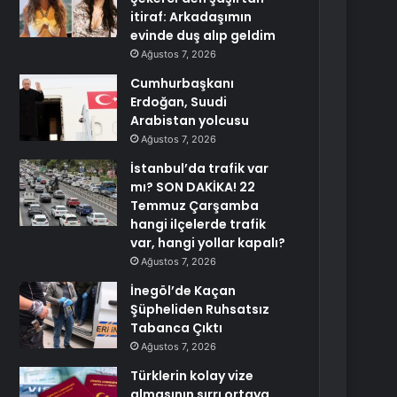
itiraf: Arkadaşımın
evinde duş alıp geldim
Ağustos 7, 2026
Cumhurbaşkanı
Erdoğan, Suudi
Arabistan yolcusu
Ağustos 7, 2026
İstanbul’da trafik var
mı? SON DAKİKA! 22
Temmuz Çarşamba
hangi ilçelerde trafik
var, hangi yollar kapalı?
Ağustos 7, 2026
İnegöl’de Kaçan
Şüpheliden Ruhsatsız
Tabanca Çıktı
Ağustos 7, 2026
Türklerin kolay vize
almasının sırrı ortaya