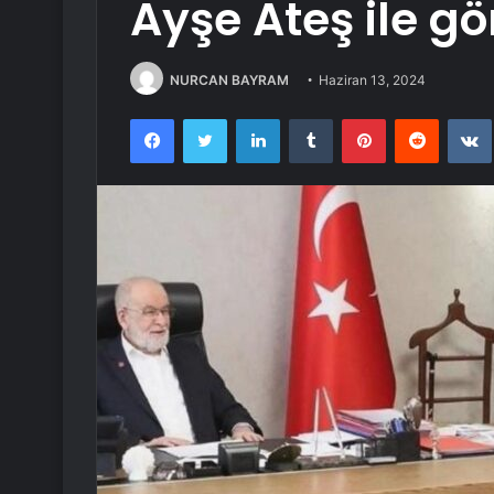
Ayşe Ateş ile g
NURCAN BAYRAM
Haziran 13, 2024
Facebook
Twitter
LinkedIn
Tumblr
Pinterest
Reddit