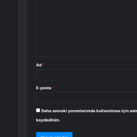
Y
o
r
u
m
*
Ad
*
E-posta
*
Daha sonraki yorumlarımda kullanılması için adı
kaydedilsin.