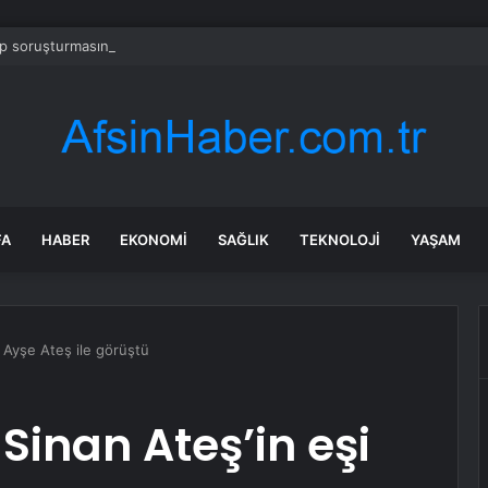
 soruşturmasında iş insanı Hüseyin Başaran’a tutuklama talebi
FA
HABER
EKONOMI
SAĞLIK
TEKNOLOJI
YAŞAM
i Ayşe Ateş ile görüştü
Sinan Ateş’in eşi