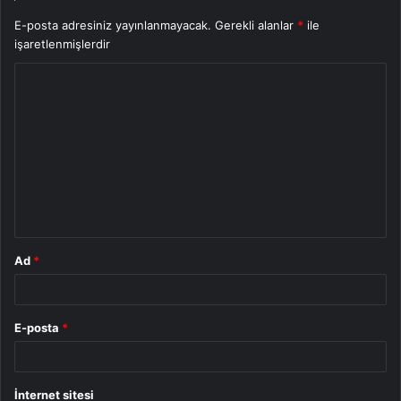
E-posta adresiniz yayınlanmayacak.
Gerekli alanlar
*
ile
işaretlenmişlerdir
Y
o
r
u
m
*
Ad
*
E-posta
*
İnternet sitesi