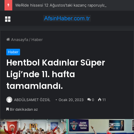
WeRide hissesi 12 Ağustos’taki kazanç raporuyla %10 hareket edebilir
Menü
Anasayfa
/
Haber
Haber
Hentbol Kadınlar Süper
Ligi’nde 11. hafta
tamamlandı.
ABDÜLSAMET ÖZDİL
Ocak 20, 2023
0
11
Bir dakikadan az