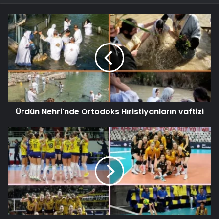
Ürdün Nehri'nde Ortodoks Hıristiyanların vaftizi