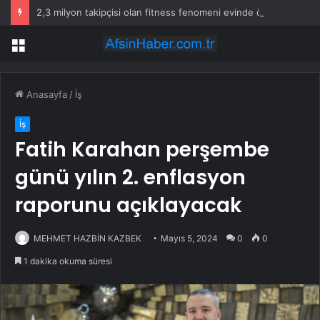
2,3 milyon takipçisi olan fitness fenomeni evinde ölü bulundu
Menü
Anasayfa
/
İş
İş
Fatih Karahan perşembe
günü yılın 2. enflasyon
raporunu açıklayacak
MEHMET HAZBİN KAZBEK
Mayıs 5, 2024
0
0
1 dakika okuma süresi