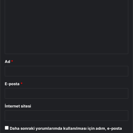
Y
o
r
u
m
*
Ad
*
E-posta
*
İnternet sitesi
Daha sonraki yorumlarımda kullanılması için adım, e-posta