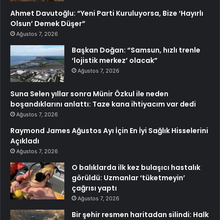
Ahmet Davutoğlu: “Yeni Parti Kuruluyorsa, Bize ‘Hayırlı
Olsun’ Demek Düşer”
Ağustos 7, 2026
Başkan Doğan: “Samsun, hızlı trenle
‘lojistik merkez’ olacak”
Ağustos 7, 2026
Suna Selen yıllar sonra Münir Özkul ile neden
boşandıklarını anlattı: Taze kana ihtiyacım var dedi
Ağustos 7, 2026
Raymond James Ağustos Ayı İçin En İyi Sağlık Hisselerini
Açıkladı
Ağustos 7, 2026
O balıklarda ilk kez bulaşıcı hastalık
görüldü: Uzmanlar ‘tüketmeyin’
çağrısı yaptı
Ağustos 7, 2026
Bir şehir resmen haritadan silindi: Halk