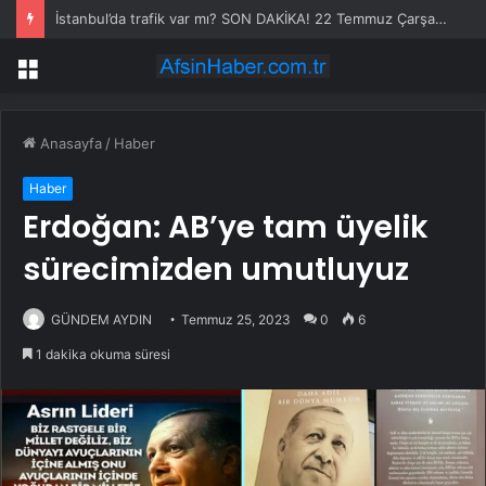
İstanbul’da trafik var mı? SON DAKİKA! 22 Temmuz Çarşamba hangi ilçelerde trafik var, hangi yollar kapalı?
Menü
Anasayfa
/
Haber
Haber
Erdoğan: AB’ye tam üyelik
sürecimizden umutluyuz
GÜNDEM AYDIN
Temmuz 25, 2023
0
6
1 dakika okuma süresi