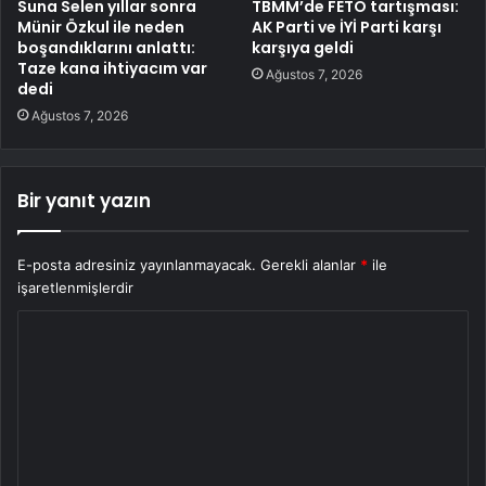
Suna Selen yıllar sonra
TBMM’de FETÖ tartışması:
Münir Özkul ile neden
AK Parti ve İYİ Parti karşı
boşandıklarını anlattı:
karşıya geldi
Taze kana ihtiyacım var
Ağustos 7, 2026
dedi
Ağustos 7, 2026
Bir yanıt yazın
E-posta adresiniz yayınlanmayacak.
Gerekli alanlar
*
ile
işaretlenmişlerdir
Y
o
r
u
m