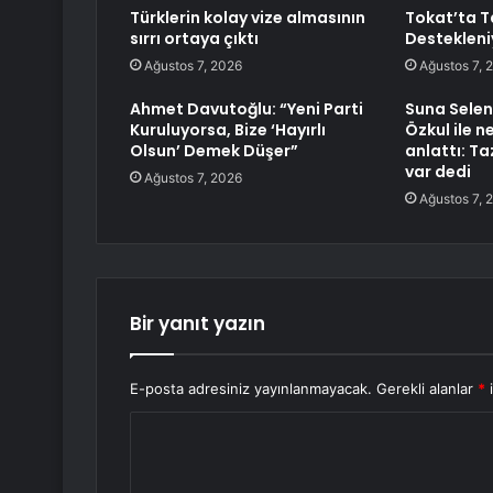
Türklerin kolay vize almasının
Tokat’ta T
sırrı ortaya çıktı
Destekleni
Ağustos 7, 2026
Ağustos 7, 
Ahmet Davutoğlu: “Yeni Parti
Suna Selen 
Kuruluyorsa, Bize ‘Hayırlı
Özkul ile 
Olsun’ Demek Düşer”
anlattı: T
var dedi
Ağustos 7, 2026
Ağustos 7, 
Bir yanıt yazın
E-posta adresiniz yayınlanmayacak.
Gerekli alanlar
*
i
Y
o