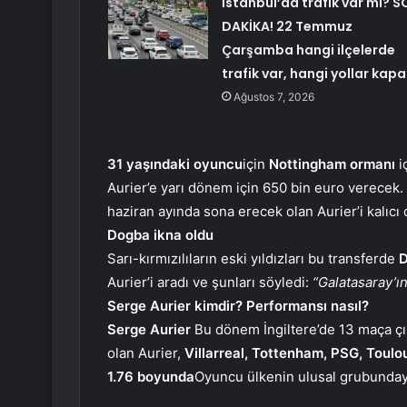
İstanbul’da trafik var mı? S
DAKİKA! 22 Temmuz
Çarşamba hangi ilçelerde
trafik var, hangi yollar kapa
Ağustos 7, 2026
31 yaşındaki oyuncu
için
Nottingham ormanı
i
Aurier’e yarı dönem için 650 bin euro verecek. 
haziran ayında sona erecek olan Aurier’i kalıcı
Dogba ikna oldu
Sarı-kırmızılıların eski yıldızları bu transferde
D
Aurier’i aradı ve şunları söyledi:
“Galatasaray’ı
Serge Aurier kimdir? Performansı nasıl?
Serge Aurier
Bu dönem İngiltere’de 13 maça çıkt
olan Aurier,
Villarreal, Tottenham, PSG, Toulo
1.76 boyunda
Oyuncu ülkenin ulusal grubunda