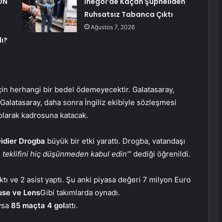
ON
İnegöl’de Kaçan Şüpheliden
Ruhsatsız Tabanca Çıktı
Ağustos 7, 2026
lı?
çin herhangi bir bedel ödemeyecektir. Galatasaray,
Galatasaray, daha sonra İngiliz ekibiyle sözleşmesi
 olarak kadrosuna katacak.
idier Drogba
büyük bir etki yarattı. Drogba, vatandaşı
n teklifini hiç düşünmeden kabul edin”
‘ dediği öğrenildi.
ı ve 2 asist yaptı. Şu anki piyasa değeri 7 milyon Euro
use ve Lens
Gibi takımlarda oynadı.
ysa
85 maçta 4 gol
attı.