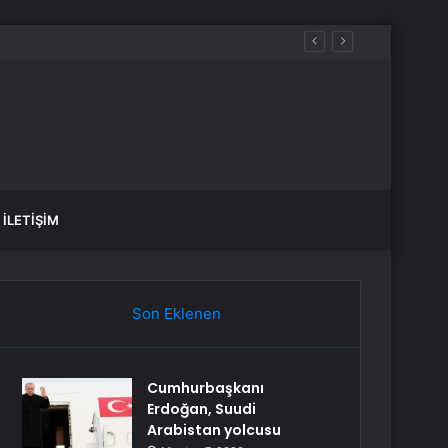
var, hangi yollar kapalı?
İLETIŞIM
Son Eklenen
Cumhurbaşkanı
Erdoğan, Suudi
Arabistan yolcusu