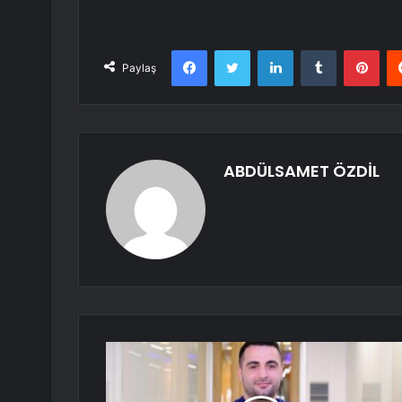
Facebook
Twitter
LinkedIn
Tumblr
Pint
Paylaş
ABDÜLSAMET ÖZDİL