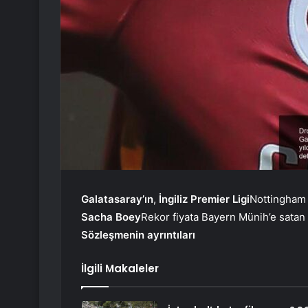
Galatasaray’ın
,
İngiliz Premier Ligi
Nottingham F
Sacha Boey
Rekor fiyata Bayern Münih’e satan 
Sözleşmenin ayrıntıları
İlgili Makaleler