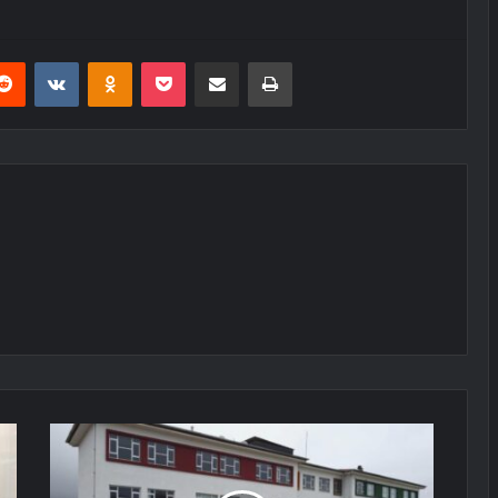
erest
Reddit
VKontakte
Odnoklassniki
Pocket
E-Posta ile paylaş
Yazdır