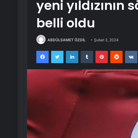
yeni yıldızının 
belli oldu
ABDÜLSAMET ÖZDİL
Şubat 3, 2024
Facebook
Twitter
LinkedIn
Tumblr
Pinterest
Reddit