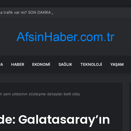
da trafik var mı? SON DAKİKA! 22 Temmuz Çarşamba hangi ilçelerde trafik 
FA
HABER
EKONOMI
SAĞLIK
TEKNOLOJI
YAŞAM
n yeni yıldızının sözleşme detayları belli oldu
nde: Galatasaray’ın