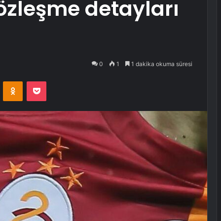
sözleşme detayları
0
1
1 dakika okuma süresi
VKontakte
Odnoklassniki
Pocket