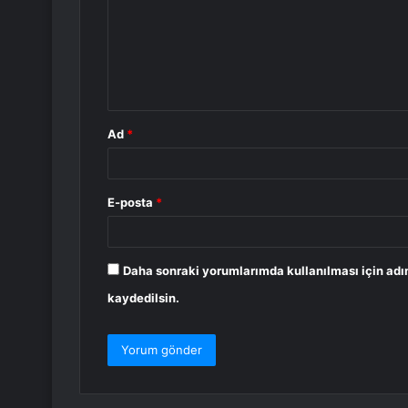
r
u
m
*
Ad
*
E-posta
*
Daha sonraki yorumlarımda kullanılması için adı
kaydedilsin.