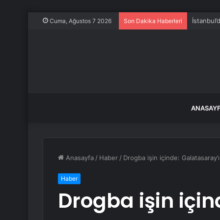
İstanbul’
Cuma, Ağustos 7 2026
Son Dakika Haberleri
ANASAY
Anasayfa
/
Haber
/
Drogba işin içinde: Galatasaray’ı
Haber
Drogba işin içi