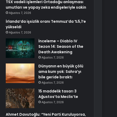
TSX vadeli işlemleri Ortadoğu anlaşması
umutları ve yapay zeka endişeleriyle sakin
Ağustos 7, 2026
İrlanda’da işsizlik oranı Temmuz’da %5,1’e
yükseldi
Ağustos 7, 2026
İnceleme – Diablo IV
Sezon 14: Season of the
Death Awakening
Ağustos 7, 2026
Dünyanın en büyük çölü
ama kum yok: Sahra’yı
bile geride bıraktı
Ağustos 7, 2026
15 maddelik tasarı 3
Ağustos’ta Meclis’te
Ağustos 7, 2026
Ahmet Davutoğlu: “Yeni Parti Kuruluyorsa,