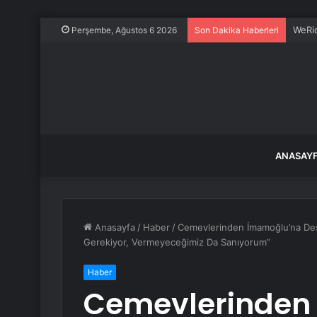
WeRid
Perşembe, Ağustos 6 2026
Son Dakika Haberleri
ANASAY
Anasayfa
/
Haber
/
Cemevlerinden İmamoğlu’na Des
Gerekiyor, Vermeyeceğimiz Da Sanıyorum”
Haber
Cemevlerinden