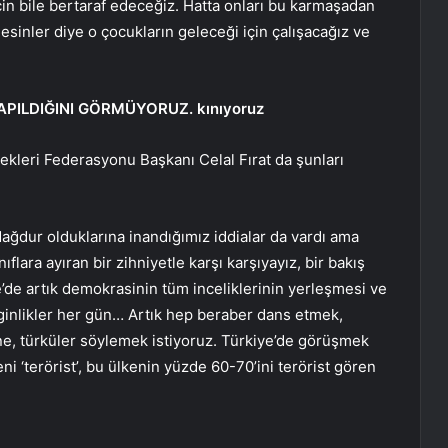
için bile bertaraf edeceğiz. Hatta onları bu karmaşadan
esinler diye o çocukların geleceği için çalışacağız ve
APILDIĞINI GÖRMÜYORUZ. kınıyoruz
kleri Federasyonu Başkanı Celal Fırat da şunları
ağdur olduklarına inandığımız iddialar da vardı ama
ıflara ayıran bir zihniyetle karşı karşıyayız, bir bakış
e’de artık demokrasinin tüm inceliklerinin yerleşmesi ve
ginlikler her gün… Artık hep beraber dans etmek,
ne, türküler söylemek istiyoruz. Türkiye’de görüşmek
 ‘terörist’, bu ülkenin yüzde 60-70’ini terörist gören