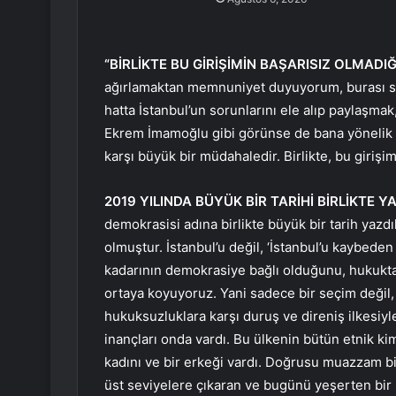
“BİRLİKTE BU GİRİŞİMİN BAŞARISIZ OLMADI
ağırlamaktan memnuniyet duyuyorum, burası si
hatta İstanbul’un sorunlarını ele alıp paylaşmak
Ekrem İmamoğlu gibi görünse de bana yönelik b
karşı büyük bir müdahaledir. Birlikte, bu girişi
2019 YILINDA BÜYÜK BİR TARİHİ BİRLİKTE YA
demokrasisi adına birlikte büyük bir tarih yaz
olmuştur. İstanbul’u değil, ‘İstanbul’u kaybeden
kadarının demokrasiye bağlı olduğunu, hukukta
ortaya koyuyoruz. Yani sadece bir seçim değil, 
hukuksuzluklara karşı duruş ve direniş ilkesiy
inançları onda vardı. Bu ülkenin bütün etnik kiml
kadını ve bir erkeği vardı. Doğrusu muazzam bi
üst seviyelere çıkaran ve bugünü yeşerten bir