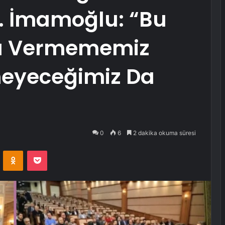
i… İmamoğlu: “Bu
tı Vermememiz
meyeceğimiz Da
0
6
2 dakika okuma süresi
VKontakte
Odnoklassniki
Pocket