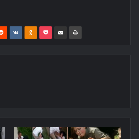
erest
Reddit
VKontakte
Odnoklassniki
Pocket
E-Posta ile paylaş
Yazdır