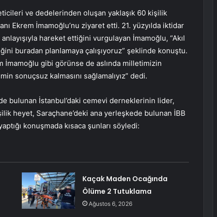
ticileri ve dedelerinden oluşan yaklaşık 60 kişilik
nı Ekrem İmamoğlu’nu ziyaret etti. 21. yüzyılda iktidar
’ anlayışıyla hareket ettiğini vurgulayan İmamoğlu, “Akıl
ceğini buradan planlamaya çalışıyoruz” şeklinde konuştu.
 İmamoğlu gibi görünse de aslında milletimizin
şimin sonuçsuz kalmasını sağlamalıyız” dedi.
e bulunan İstanbul’daki cemevi derneklerinin lider,
şilik heyet, Saraçhane’deki ana yerleşkede bulunan İBB
yaptığı konuşmada kısaca şunları söyledi:
Kaçak Maden Ocağında
Ölüme 2 Tutuklama
Ağustos 6, 2026