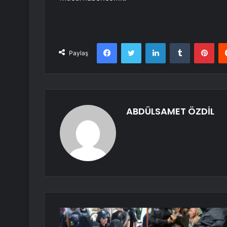
Facebook
Twitter
LinkedIn
Tumblr
Pint
Paylaş
ABDÜLSAMET ÖZDİL