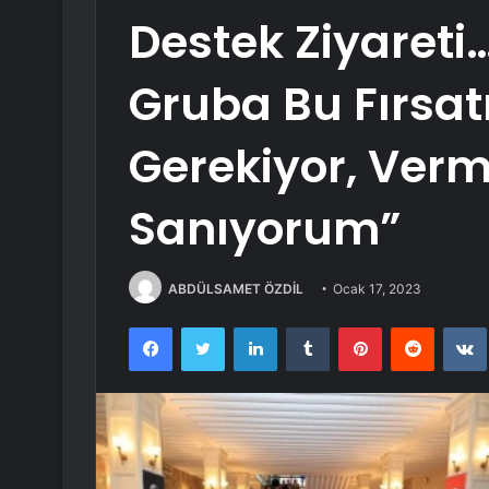
Destek Ziyaret
Gruba Bu Fırsa
Gerekiyor, Ver
Sanıyorum”
ABDÜLSAMET ÖZDİL
Ocak 17, 2023
Facebook
Twitter
LinkedIn
Tumblr
Pinterest
Reddit