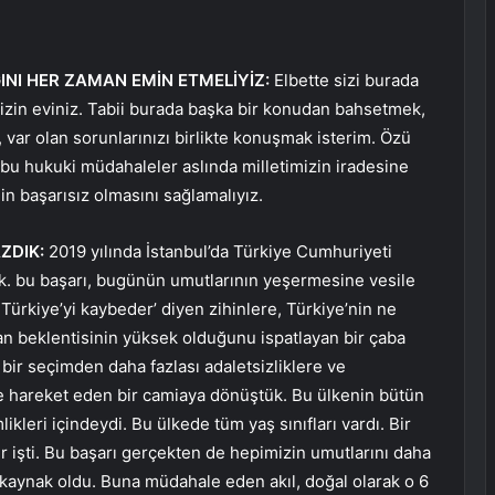
ĞINI HER ZAMAN EMİN ETMELİYİZ:
Elbette sizi burada
zin eviniz. Tabii burada başka bir konudan bahsetmek,
, var olan sorunlarınızı birlikte konuşmak isterim. Özü
u hukuki müdahaleler aslında milletimizin iradesine
min başarısız olmasını sağlamalıyız.
ZDIK:
2019 yılında İstanbul’da Türkiye Cumhuriyeti
dık. bu başarı, bugünün umutlarının yeşermesine vesile
 Türkiye’yi kaybeder’ diyen zihinlere, Türkiye’nin ne
n beklentisinin yüksek olduğunu ispatlayan bir çaba
bir seçimden daha fazlası adaletsizliklere ve
le hareket eden bir camiaya dönüştük. Bu ülkenin bütün
ikleri içindeydi. Bu ülkede tüm yaş sınıfları vardı. Bir
r işti. Bu başarı gerçekten de hepimizin umutlarını daha
 kaynak oldu. Buna müdahale eden akıl, doğal olarak o 6