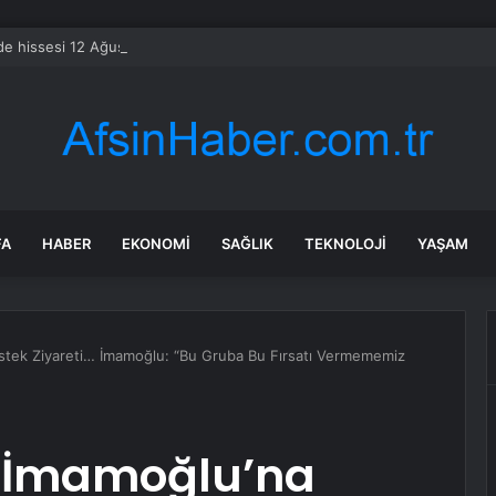
e hissesi 12 Ağustos’taki kazanç raporuyla %10 hareket edebilir
FA
HABER
EKONOMI
SAĞLIK
TEKNOLOJI
YAŞAM
tek Ziyareti… İmamoğlu: “Bu Gruba Bu Fırsatı Vermememiz
 İmamoğlu’na