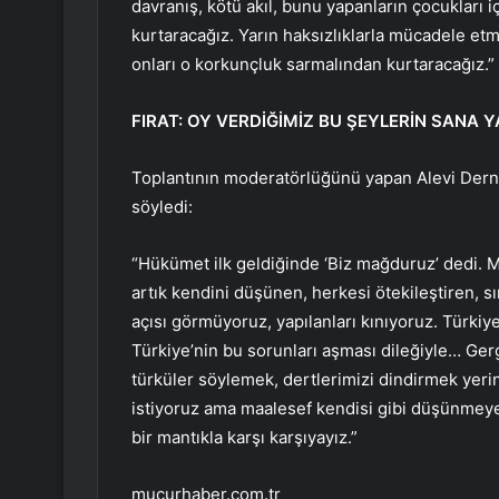
davranış, kötü akıl, bunu yapanların çocukları 
kurtaracağız. Yarın haksızlıklarla mücadele etm
onları o korkunçluk sarmalından kurtaracağız.”
FIRAT: OY VERDİĞİMİZ BU ŞEYLERİN SANA Y
Toplantının moderatörlüğünü yapan Alevi Derne
söyledi:
“Hükümet ilk geldiğinde ‘Biz mağduruz’ dedi. M
artık kendini düşünen, herkesi ötekileştiren, sın
açısı görmüyoruz, yapılanları kınıyoruz. Türkiy
Türkiye’nin bu sorunları aşması dileğiyle… Ger
türküler söylemek, dertlerimizi dindirmek yeri
istiyoruz ama maalesef kendisi gibi düşünmeyeni
bir mantıkla karşı karşıyayız.”
mucurhaber.com.tr