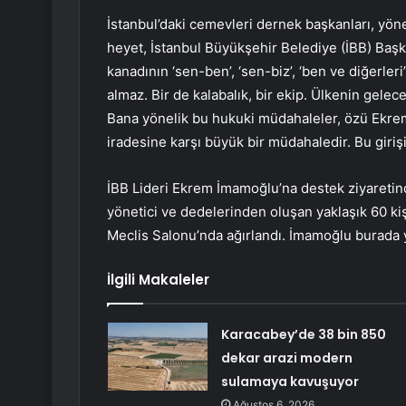
İstanbul’daki cemevleri dernek başkanları, yöne
heyet, İstanbul Büyükşehir Belediye (İBB) Başka
kanadının ‘sen-ben’, ‘sen-biz’, ‘ben ve diğerleri
almaz. Bir de kalabalık, bir ekip. Ülkenin gele
Bana yönelik bu hukuki müdahaleler, özü Ekrem
iradesine karşı büyük bir müdahaledir. Bu giri
İBB Lideri Ekrem İmamoğlu’na destek ziyaretind
yönetici ve dedelerinden oluşan yaklaşık 60 ki
Meclis Salonu’nda ağırlandı. İmamoğlu burada 
İlgili Makaleler
Karacabey’de 38 bin 850
dekar arazi modern
sulamaya kavuşuyor
Ağustos 6, 2026