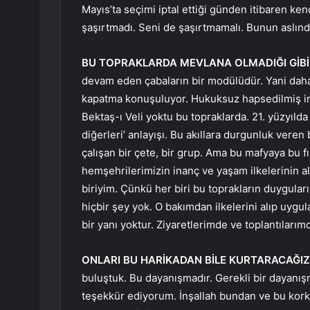
Mayıs’ta seçimi iptal ettiği günden itibaren ken
şaşırtmadı. Seni de şaşırtmamalı. Bunun aslın
BU TOPRAKLARDA MEVLANA OLMADIĞI GİBİ H
devam eden çabaların bir modülüdür. Yani daha
kapatma konuşuluyor. Hukuksuz hapsedilmiş in
Bektaş-ı Veli yoktu bu topraklarda. 21. yüzyılda
diğerleri’ anlayışı. Bu akıllara durgunluk vere
çalışan bir çete, bir grup. Ama bu mafyaya bu 
hemşehrilerimizin inanç ve yaşam ilkelerinin a
biriyim. Çünkü her biri bu toprakların duyguları
hiçbir şey yok. O bakımdan ilkelerini alıp uygu
bir yanı yoktur. Ziyaretlerimde ve toplantılar
ONLARI BU HARİKADAN BİLE KURTARACAĞIZ
buluştuk. Bu dayanışmadır. Gerekli bir dayanış
teşekkür ediyorum. İnşallah bundan ve bu kork