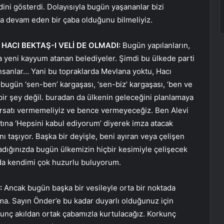
dini gösterdi. Dolayısıyla bugün yaşananlar bizi
da devam eden bir çaba olduğunu bilmeliyiz.
ACI BEKTAŞ-I VELİ DE OLMADI:
Bugün yapılanların,
 yeni kayyum atanan belediyeler. Şimdi bu ülkede parti
sanlar… Yani bu topraklarda Mevlana yoktu, Hacı
 bugün ‘sen-ben’ kargaşası, ‘sen-biz’ kargaşası, ‘ben ve
n bir şey değil. buradan da ülkenin geleceğini planlamaya
fırsatı vermemeliyiz ve bence vermeyeceğiz. Ben Alevi
ltına ‘Hepsini kabul ediyorum’ diyerek imza atacak
nı taşıyor. Başka bir deyişle, beni ayıran veya çelişen
ladığınızda bugün ülkemizin hiçbir kesimiyle çelişecek
ımda kendimi çok huzurlu buluyorum.
:
Ancak bugün başka bir vesileyle orta bir noktada
ma. Sayın Önder’e bu kadar duyarlı olduğunuz için
unç akıldan ortak çabamızla kurtulacağız. Korkunç