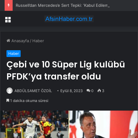
Russell’dan Mercedes’e Sert Tepki: ‘Kabul Edilemez’
Menü
Anasayfa
/
Haber
Haber
Çebi ve 10 Süper Lig kulübü
PFDK’ya transfer oldu
ABDÜLSAMET ÖZDİL
Eylül 8, 2023
0
3
1 dakika okuma süresi