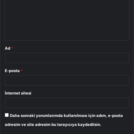
r
u
m
*
Ad
*
E-posta
*
İnternet sitesi
Daha sonraki yorumlarımda kullanılması için adım, e-posta
adresim ve site adresim bu tarayıcıya kaydedilsin.