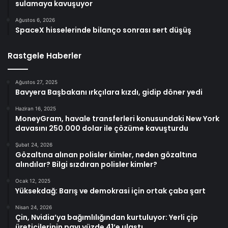
sulamaya kavuşuyor
Ağustos 6, 2026
SpaceX hisselerinde bilanço sonrası sert düşüş
Rastgele Haberler
Ağustos 27, 2025
Bavyera Başbakanı ırkçılara kızdı, gidip döner yedi
Haziran 16, 2025
MoneyGram, havale transferleri konusundaki New York
davasını 250.000 dolar ile çözüme kavuşturdu
Şubat 24, 2026
Gözaltına alınan polisler kimler, neden gözaltına
alındılar? Bilgi sızdıran polisler kimler?
Ocak 12, 2025
Yüksekdağ: Barış ve demokrasi için ortak çaba şart
Nisan 24, 2026
Çin, Nvidia’ya bağımlılığından kurtuluyor: Yerli çip
üreticilerinin payı yüzde 41’e ulaştı