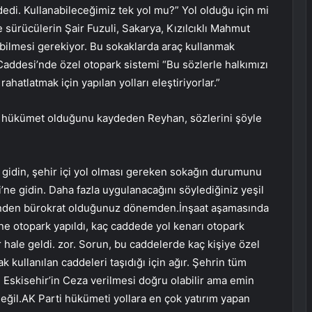
dedi. Kullanabileceğimiz tek yol mu?” Yol olduğu için mi
 sürücülerin Şair Fuzuli, Sakarya, Kızılcıklı Mahmut
nabilmesi gerekiyor. Bu sokaklarda araç kullanmak
Caddesi’nde özel otopark sistemi “Bu sözlerle halkımızı
ahatlatmak için yapılan yolları eleştiriyorlar.”
an hükümet olduğunu kaydeden Reyhan, sözlerini şöyle
 gidin, şehir içi yol olması gereken sokağın durumunu
ne gidin. Daha fazla uygulanacağını söylediğiniz yeşil
esinden bürokrat olduğunuz dönemden.İnşaat aşamasında
tane otopark yapıldı, kaç caddede yol kenarı otopark
 hale geldi. zor. Sorun, bu caddelerde kaç kişiye özel
k kullanılan caddeleri taşıdığı için ağır. Şehrin tüm
, Eskisehir’in Ceza verilmesi doğru olabilir ama emin
değil.AK Parti hükümeti yollara en çok yatırım yapan