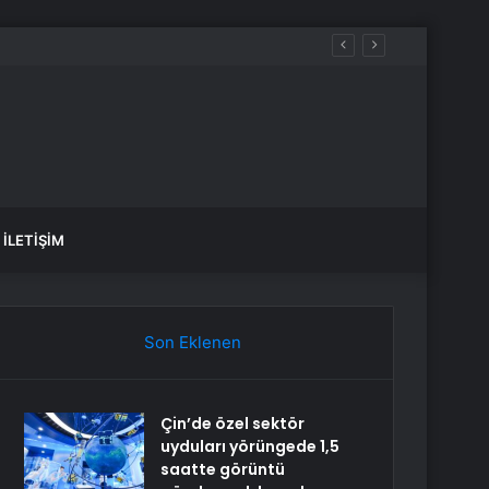
İLETIŞIM
Son Eklenen
Çin’de özel sektör
uyduları yörüngede 1,5
saatte görüntü