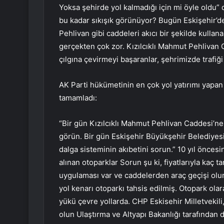
Yoksa şehirde yol kalmadığı için mi öyle oldu” 
bu kadar sıkışık görünüyor? Bugün Eskişehir’de
Pehlivan gibi caddeleri akıcı bir şekilde kulla
gerçekten çok zor. Kızılcıklı Mahmut Pehlivan 
çılgına çevirmeyi başaranlar, şehrimizde trafiği r
AK Parti hükümetinin en çok yol yatırımı yap
tamamladı:
“Bir gün Kızılcıklı Mahmut Pehlivan Caddesi’ne
görün. Bir gün Eskişehir Büyükşehir Belediyesi’
dalga sisteminin akıbetini sorun.” 10 yıl önc
alınan otoparklar Sorun şu ki, fiyatlarıyla kaç 
uygulaması var ve caddelerden araç geçişi olur
yol kenarı otoparkı tahsis edilmiş. Otopark olara
yükü çevre yollarda. CHP Eskisehir Milletvekili
olun Ulaştırma ve Altyapı Bakanlığı tarafından 