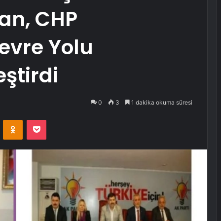
an, CHP
Çevre Yolu
ştirdi
0
3
1 dakika okuma süresi
VKontakte
Odnoklassniki
Pocket