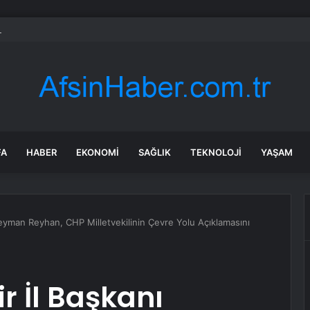
da Otomobil Yangını
FA
HABER
EKONOMI
SAĞLIK
TEKNOLOJI
YAŞAM
üleyman Reyhan, CHP Milletvekilinin Çevre Yolu Açıklamasını
ir İl Başkanı