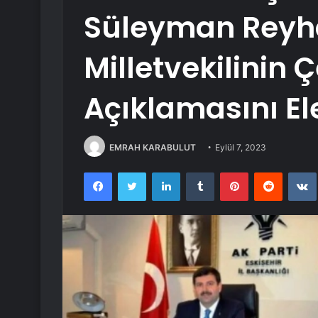
Süleyman Reyh
Milletvekilinin 
Açıklamasını Ele
EMRAH KARABULUT
Eylül 7, 2023
Facebook
Twitter
LinkedIn
Tumblr
Pinterest
Reddit