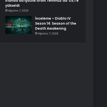
İrlanda’da işsizlik oranı Temmuz’da %5,1’e
yükseldi
Ağustos 7, 2026
İnceleme – Diablo IV
Sezon 14: Season of the
Death Awakening
Ağustos 7, 2026