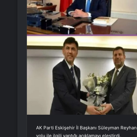
AK Parti Eskişehir İl Başkanı Süleyman Reyhan, 
yolu ile ilgili yaptığı açıklamayı eleştirdi.