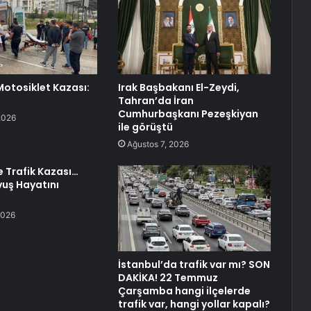
otosiklet Kazası:
Irak Başbakanı El-Zeydi,
Tahran’da İran
Cumhurbaşkanı Pezeşkiyan
2026
ile görüştü
Ağustos 7, 2026
e Trafik Kazası…
uş Hayatını
2026
İstanbul’da trafik var mı? SON
DAKİKA! 22 Temmuz
Çarşamba hangi ilçelerde
trafik var, hangi yollar kapalı?