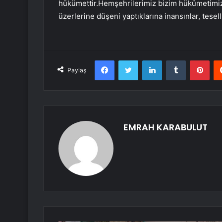
hükümettir.Hemşehrilerimiz bizim hükümetimizin
üzerlerine düşeni yaptıklarına inansınlar, teselli
Facebook
Twitter
LinkedIn
Tumblr
Pint
Paylaş
EMRAH KARABULUT