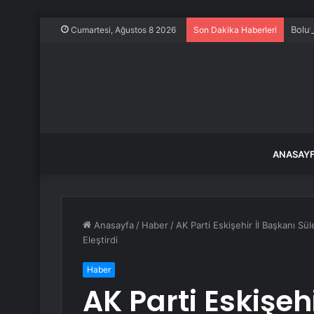
Bolu’
Cumartesi, Ağustos 8 2026
Son Dakika Haberleri
ANASAY
Anasayfa
/
Haber
/
AK Parti Eskişehir İl Başkanı S
Eleştirdi
Haber
AK Parti Eskişeh