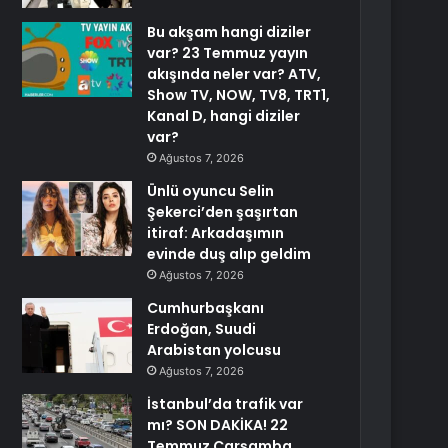
Bu akşam hangi diziler
var? 23 Temmuz yayın
akışında neler var? ATV,
Show TV, NOW, TV8, TRT1,
Kanal D, hangi diziler
var?
Ağustos 7, 2026
Ünlü oyuncu Selin
Şekerci’den şaşırtan
itiraf: Arkadaşımın
evinde duş alıp geldim
Ağustos 7, 2026
Cumhurbaşkanı
Erdoğan, Suudi
Arabistan yolcusu
Ağustos 7, 2026
İstanbul’da trafik var
mı? SON DAKİKA! 22
Temmuz Çarşamba