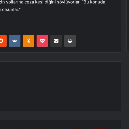
 yollarına ceza kesildiğini söylüyorlar. “Bu konuda
 olsunlar.”
erest
Reddit
VKontakte
Odnoklassniki
Pocket
E-Posta ile paylaş
Yazdır