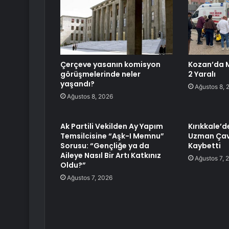
Çerçeve yasanın komisyon
Kozan’da M
görüşmelerinde neler
2 Yaralı
yaşandı?
Ağustos 8, 
Ağustos 8, 2026
Ak Partili Vekilden Ay Yapım
Kırıkkale’d
Temsilcisine “Aşk-I Memnu”
Uzman Çav
Sorusu: “Gençliğe ya da
Kaybetti
Aileye Nasıl Bir Artı Katkınız
Ağustos 7, 
Oldu?”
Ağustos 7, 2026