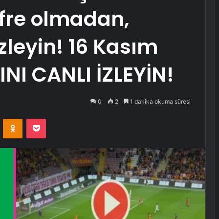
ifre olmadan,
leyin! 16 Kasım
I CANLI İZLEYİN!
0
2
1 dakika okuma süresi
VKontakte
Odnoklassniki
Pocket