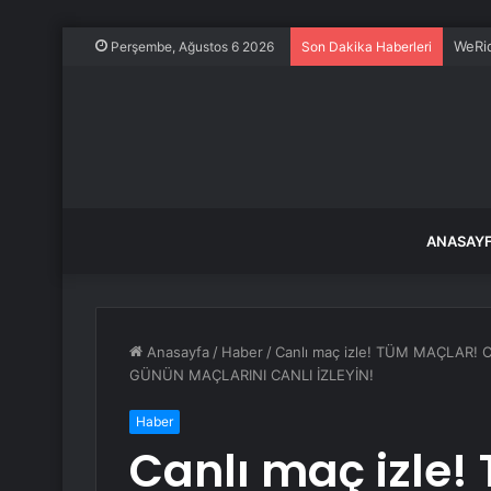
WeRid
Perşembe, Ağustos 6 2026
Son Dakika Haberleri
ANASAY
Anasayfa
/
Haber
/
Canlı maç izle! TÜM MAÇLAR! Ca
GÜNÜN MAÇLARINI CANLI İZLEYİN!
Haber
Canlı maç izle