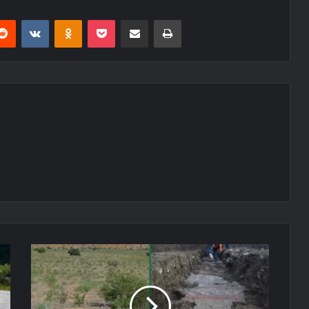
erest
Reddit
VKontakte
Odnoklassniki
Pocket
E-Posta ile paylaş
Yazdır