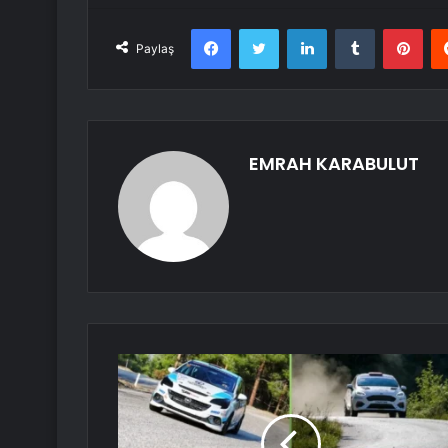
Facebook
Twitter
LinkedIn
Tumblr
Pint
Paylaş
EMRAH KARABULUT