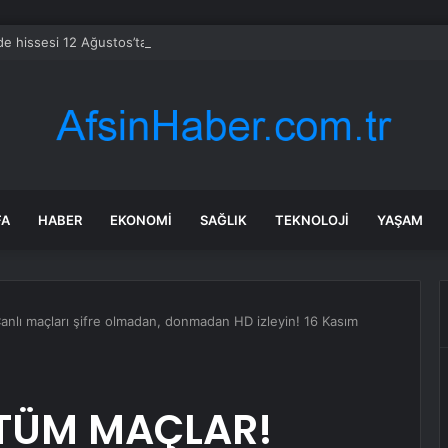
e hissesi 12 Ağustos’taki kazanç raporuyla %10 hareket edebilir
FA
HABER
EKONOMI
SAĞLIK
TEKNOLOJI
YAŞAM
nlı maçları şifre olmadan, donmadan HD izleyin! 16 Kasım
! TÜM MAÇLAR!