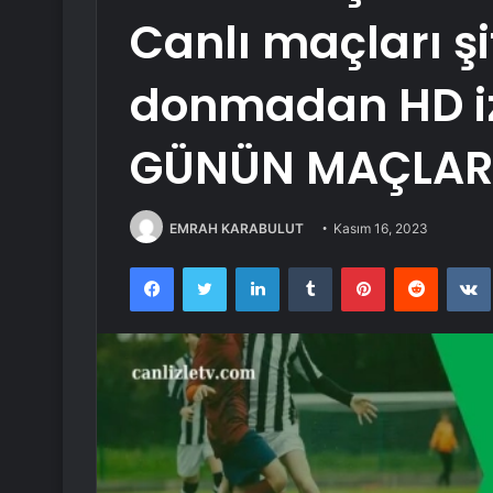
Canlı maçları ş
donmadan HD iz
GÜNÜN MAÇLARIN
EMRAH KARABULUT
Kasım 16, 2023
Facebook
Twitter
LinkedIn
Tumblr
Pinterest
Reddit