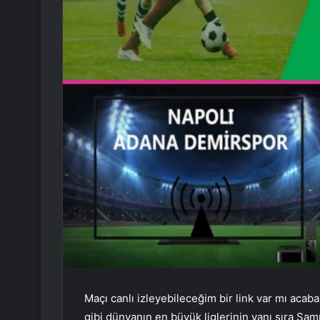
Maçı canlı izleyebileceğim bir link var mı acab
gibi dünyanın en büyük liglerinin yanı sıra Şam