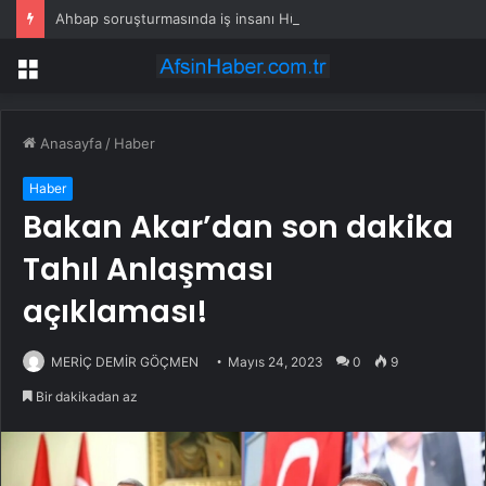
Ahbap soruşturmasında iş insanı Hüseyin Başaran’a tutuklama talebi
Menü
Anasayfa
/
Haber
Haber
Bakan Akar’dan son dakika
Tahıl Anlaşması
açıklaması!
MERİÇ DEMİR GÖÇMEN
Mayıs 24, 2023
0
9
Bir dakikadan az