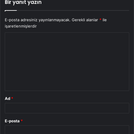
Bir yanıt yazın
E-posta adresiniz yayınlanmayacak.
Gerekli alanlar
*
ile
işaretlenmişlerdir
Y
o
r
u
m
*
Ad
*
E-posta
*