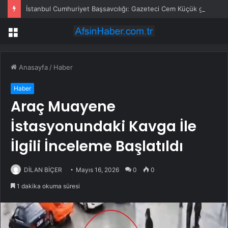
İstanbul Cumhuriyet Başsavcılığı: Gazeteci Cem Küçük gözaltına alındı
Menü
Anasayfa
/
Haber
Haber
Araç Muayene
İstasyonundaki Kavga İle
İlgili İnceleme Başlatıldı
DİLAN BİÇER
Mayıs 16, 2026
0
0
1 dakika okuma süresi