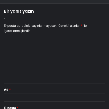
Bir yanıt yazın
E-posta adresiniz yayınlanmayacak.
Gerekli alanlar
*
ile
işaretlenmişlerdir
Y
o
r
u
m
*
Ad
*
E-posta
*