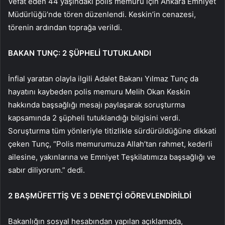
Vefat eden 44 yaşındaki polis memuru için Ankara Emniyet
Müdürlüğü’nde tören düzenlendi. Keskin’in cenazesi,
törenin ardından toprağa verildi.
BAKAN TUNÇ: 2 ŞÜPHELİ TUTUKLANDI
İnfial yaratan olayla ilgili Adalet Bakanı Yılmaz Tunç da
hayatını kaybeden polis memuru Melih Okan Keskin
hakkında başsağlığı mesajı paylaşarak soruşturma
kapsamında 2 şüpheli tutuklandığı bilgisini verdi.
Soruşturma tüm yönleriyle titizlikle sürdürüldüğüne dikkati
çeken Tunç, “Polis memurumuza Allah’tan rahmet, kederli
ailesine, yakınlarına ve Emniyet Teşkilatımıza başsağlığı ve
sabır diliyorum.” dedi.
2 BAŞMÜFETTİŞ VE 3 DENETÇİ GÖREVLENDİRİLDİ
Bakanlığın sosyal hesabından yapılan açıklamada,