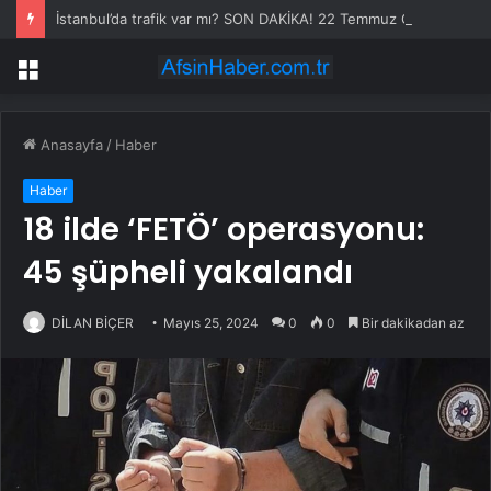
İstanbul’da trafik var mı? SON DAKİKA! 22 Temmuz Çarşamba hangi ilçelerde trafik var, hangi yollar kapalı?
Menü
Anasayfa
/
Haber
Haber
18 ilde ‘FETÖ’ operasyonu:
45 şüpheli yakalandı
DİLAN BİÇER
Mayıs 25, 2024
0
0
Bir dakikadan az