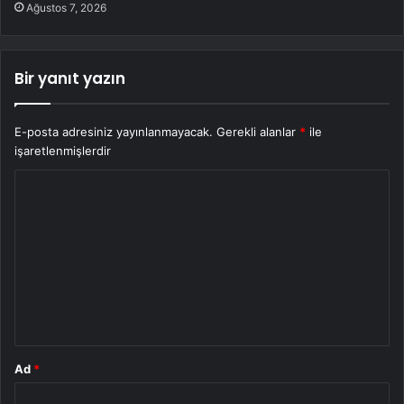
Ağustos 7, 2026
Bir yanıt yazın
E-posta adresiniz yayınlanmayacak.
Gerekli alanlar
*
ile
işaretlenmişlerdir
Y
o
r
u
m
*
Ad
*