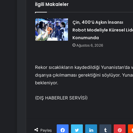
İlgili Makaleler
Çin, 400’ü Aşkın İnsansı
Robot Modeliyle Küresel Lid
Konumunda
Ağustos 6, 2026
Rekor sıcaklıkların kaydedildiği Yunanistan’da v
dışarıya çıkılmaması gerektiğini söylüyor. Yuna
bekleniyor.
(DIŞ HABERLER SERVİSİ)
Facebook
Twitter
LinkedIn
Tumblr
Pint
Paylaş