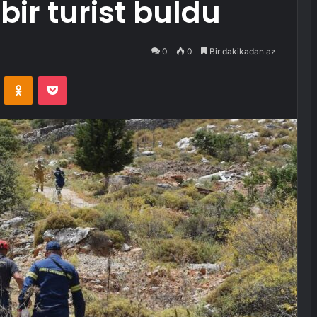
bir turist buldu
0
0
Bir dakikadan az
VKontakte
Odnoklassniki
Pocket