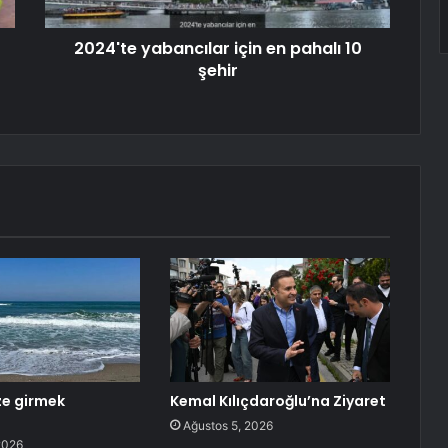
2024'te yabancılar için en pahalı 10
şehir
ze girmek
Kemal Kılıçdaroğlu’na Ziyaret
ı
Ağustos 5, 2026
2026