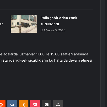
Polis şehit eden zanlı
er
tutuklandı
Ağustos 5, 2026
e adalarda, uzmanlar 11.00 ile 15.00 saatleri arasında
nistan’da yüksek sıcaklıkların bu hafta da devam etmesi
erest
Reddit
VKontakte
Odnoklassniki
Pocket
E-Posta ile paylaş
Yazdır