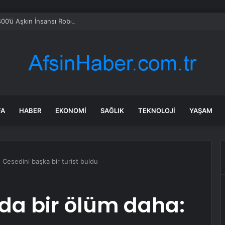
400’ü Aşkın İnsansı Robot Modeliyle Küresel Lider Konumunda
FA
HABER
EKONOMI
SAĞLIK
TEKNOLOJI
YAŞAM
 Cesedini başka bir turist buldu
da bir ölüm daha: