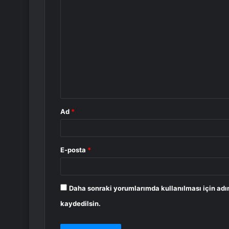
Y
o
r
u
m
*
Ad
*
E-posta
*
Daha sonraki yorumlarımda kullanılması için adı
kaydedilsin.