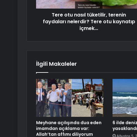
Tere otu nasıl tüketilir, terenin
faydaları nelerdir? Tere otu kaynatıp
içmek...
İlgili Makaleler
Meyhane açılışında dua eden
6 ilde deni
imamdan açıklama var:
yasakland
Allah’tan affımı diliyorum
Ağustos 5, 