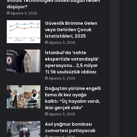
Shoals Technologies hissesi bugün neden
düşüyor?
Ağustos 5, 2026
Güvenlik Birimine Gelen
veya Getirilen Çocuk
İstatistikleri, 2025
Ağustos 5, 2026
İstanbul’da ‘sahte
ekspertizle vatandaşlık’
operasyonu… 2,5 milyar
TL’lik usulsüzlük iddiası
Ağustos 5, 2026
Doğuştan yürüme engelli
Esma ilk kez ayağa
kalktı: “Üç hayalim vardı,
ikisi gerçek oldu”
Ağustos 5, 2026
Asıl yağmur bombası
cumartesi patlayacak