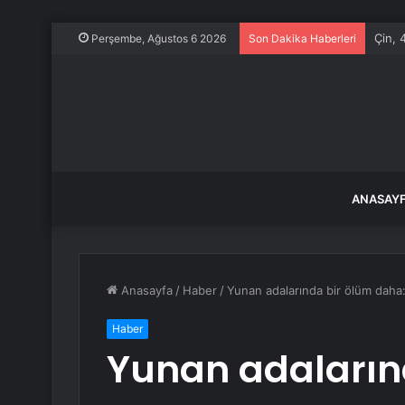
Çin, 
Perşembe, Ağustos 6 2026
Son Dakika Haberleri
ANASAY
Anasayfa
/
Haber
/
Yunan adalarında bir ölüm daha:
Haber
Yunan adaların