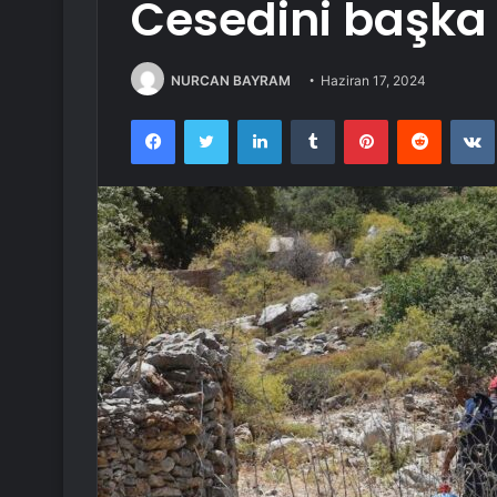
Cesedini başka 
NURCAN BAYRAM
Haziran 17, 2024
Facebook
Twitter
LinkedIn
Tumblr
Pinterest
Reddit