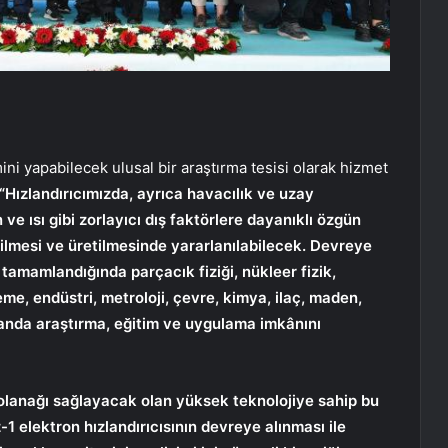
ini yapabilecek ulusal bir araştırma tesisi olarak hizmet
“Hızlandırıcımızda, ayrıca havacılık ve uzay
e ısı gibi zorlayıcı dış faktörlere dayanıklı özgün
rilmesi ve üretilmesinde yararlanılabilecek. Devreye
a tamamlandığında parçacık fiziği, nükleer fizik,
me, endüstri, metroloji, çevre, kimya, ilaç, maden,
alanda araştırma, eğitim ve uygulama imkânını
pı olanağı sağlayacak olan yüksek teknolojiye sahip bu
1 elektron hızlandırıcısının devreye alınması ile