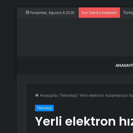
Türki
Perşembe, Ağustos 6 2026
Son Dakika Haberleri
ANASAY
Anasayfa
/
Teknoloji
/
Yerli elektron hızlandırıcısı fa
Teknoloji
Yerli elektron hı