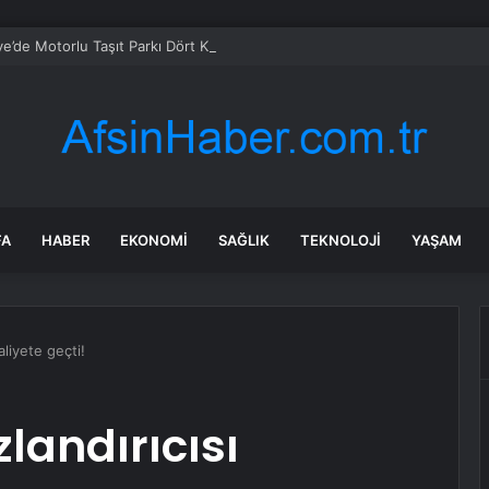
ye’de Motorlu Taşıt Parkı Dört Kat Büyüdü, Motosiklet Liderliği Kaptı
FA
HABER
EKONOMI
SAĞLIK
TEKNOLOJI
YAŞAM
aliyete geçti!
zlandırıcısı