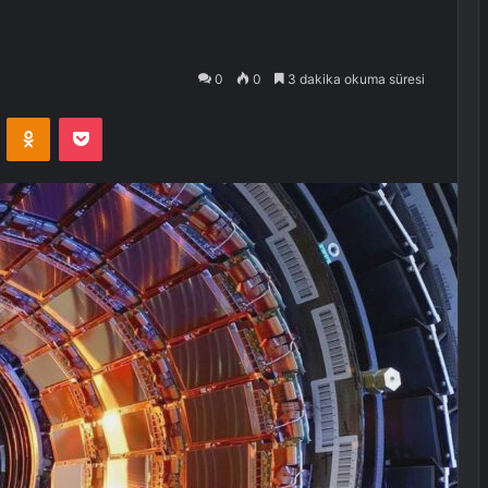
0
0
3 dakika okuma süresi
VKontakte
Odnoklassniki
Pocket