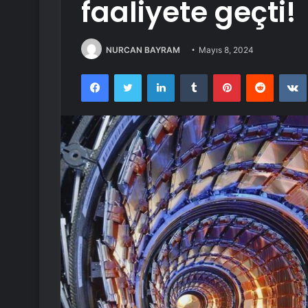
faaliyete geçti!
NURCAN BAYRAM
Mayıs 8, 2024
Facebook
Twitter
LinkedIn
Tumblr
Pinterest
Reddit