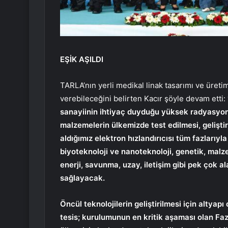
EŞİK AŞILDI
TARLA’nın yerli medikal linak tasarımı ve üretim
verebileceğini belirten Kacır şöyle devam etti:
sanayiinin ihtiyaç duyduğu yüksek radyasyon v
malzemelerin ülkemizde test edilmesi, gelişti
aldığımız elektron hızlandırıcısı tüm fazlarıyl
biyoteknoloji ve nanoteknoloji, genetik, malze
enerji, savunma, uzay, iletişim gibi pek çok 
sağlayacak.
Öncül teknolojilerin geliştirilmesi için altya
tesis; kurulumunun en kritik aşaması olan Faz-