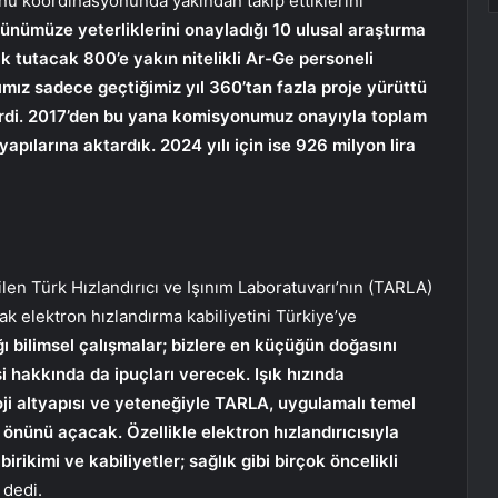
nu koordinasyonunda yakından takip ettiklerini
ümüze yeterliklerini onayladığı 10 ulusal araştırma
k tutacak 800’e yakın nitelikli Ar-Ge personeli
ımız sadece geçtiğimiz yıl 360’tan fazla proje yürüttü
irdi. 2017’den bu yana komisyonumuz onayıyla toplam
apılarına aktardık. 2024 yılı için ise 926 milyon lira
en Türk Hızlandırıcı ve Işınım Laboratuvarı’nın (TARLA)
ak elektron hızlandırma kabiliyetini Türkiye’ye
ı bilimsel çalışmalar; bizlere en küçüğün doğasını
i hakkında da ipuçları verecek. Işık hızında
loji altyapısı ve yeteneğiyle TARLA, uygulamalı temel
 önünü açacak. Özellikle elektron hızlandırıcısıyla
ikimi ve kabiliyetler; sağlık gibi birçok öncelikli
dedi.