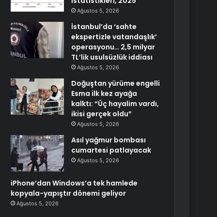
İstatistikleri, 2025
Ağustos 5, 2026
İstanbul’da ‘sahte
ekspertizle vatandaşlık’
operasyonu… 2,5 milyar
TL’lik usulsüzlük iddiası
Ağustos 5, 2026
Doğuştan yürüme engelli
Esma ilk kez ayağa
kalktı: “Üç hayalim vardı,
ikisi gerçek oldu”
Ağustos 5, 2026
Asıl yağmur bombası
cumartesi patlayacak
Ağustos 5, 2026
iPhone’dan Windows’a tek hamlede
kopyala-yapıştır dönemi geliyor
Ağustos 5, 2026