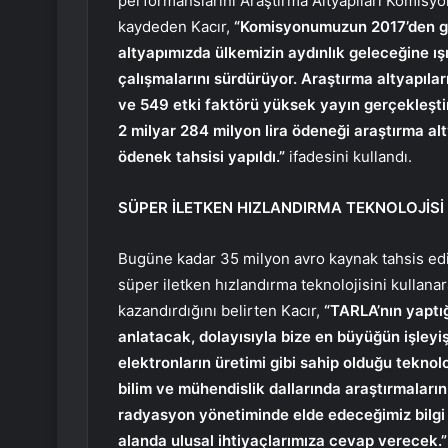
performanslarını Araştırma Altyapıları Komisyo
kaydeden Kacır,
“Komisyonumuzun 2017’den gün
altyapımızda ülkemizin aydınlık geleceğine ışı
çalışmalarını sürdürüyor. Araştırma altyapılar
ve 549 etki faktörü yüksek yayın gerçekleşt
2 milyar 284 milyon lira ödeneği araştırma alty
ödenek tahsisi yapıldı.”
ifadesini kullandı.
SÜPER İLETKEN HIZLANDIRMA TEKNOLOJİSİ
Bugüne kadar 35 milyon avro kaynak tahsis edil
süper iletken hızlandırma teknolojisini kullanar
kazandırdığını belirten Kacır,
“TARLA’nın yaptığ
anlatacak, dolayısıyla bize en büyüğün işleyiş
elektronların üretimi gibi sahip olduğu tekno
bilim ve mühendislik dallarında araştırmaların
radyasyon yönetiminde elde edeceğimiz bilgi bir
alanda ulusal ihtiyaçlarımıza cevap verecek.”