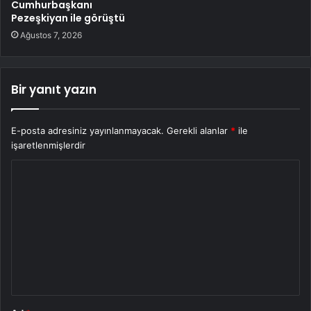
Cumhurbaşkanı
Pezeşkiyan ile görüştü
Ağustos 7, 2026
Bir yanıt yazın
E-posta adresiniz yayınlanmayacak.
Gerekli alanlar
*
ile
işaretlenmişlerdir
Y
o
r
u
m
*