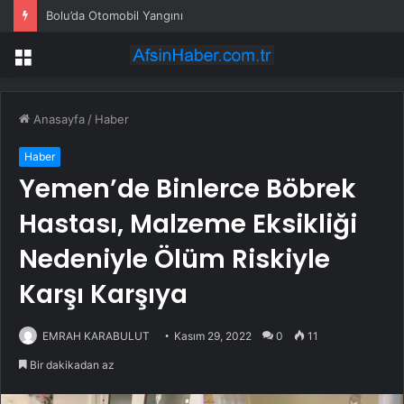
Tablet pazarında ağır darbe: Satışlar düşüşte!
Menü
Anasayfa
/
Haber
Haber
Yemen’de Binlerce Böbrek
Hastası, Malzeme Eksikliği
Nedeniyle Ölüm Riskiyle
Karşı Karşıya
EMRAH KARABULUT
Kasım 29, 2022
0
11
Bir dakikadan az