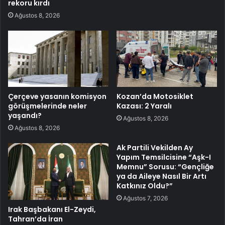
rekoru kırdı
Ağustos 8, 2026
Çerçeve yasanın komisyon
Kozan’da Motosiklet
görüşmelerinde neler
Kazası: 2 Yaralı
yaşandı?
Ağustos 8, 2026
Ağustos 8, 2026
Ak Partili Vekilden Ay
Yapım Temsilcisine “Aşk-I
Memnu” Sorusu: “Gençliğe
ya da Aileye Nasıl Bir Artı
Katkınız Oldu?”
Ağustos 7, 2026
Irak Başbakanı El-Zeydi,
Tahran’da İran