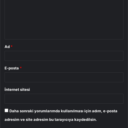
r
u
m
*
Ad
*
E-posta
*
İnternet sitesi
Daha sonraki yorumlarımda kullanılması için adım, e-posta
adresim ve site adresim bu tarayıcıya kaydedilsin.