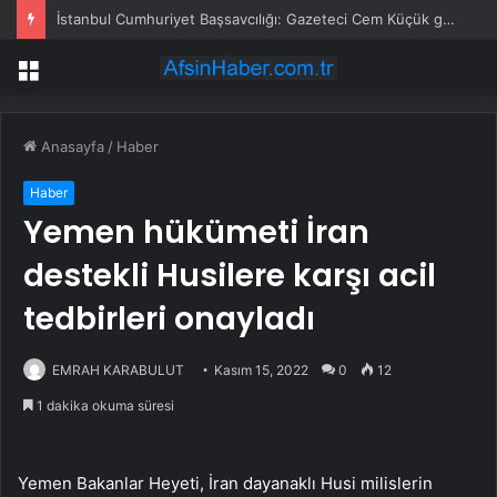
İstanbul Cumhuriyet Başsavcılığı: Gazeteci Cem Küçük gözaltına alındı
Menü
Anasayfa
/
Haber
Haber
Yemen hükümeti İran
destekli Husilere karşı acil
tedbirleri onayladı
EMRAH KARABULUT
Kasım 15, 2022
0
12
1 dakika okuma süresi
Yemen Bakanlar Heyeti, İran dayanaklı Husi milislerin