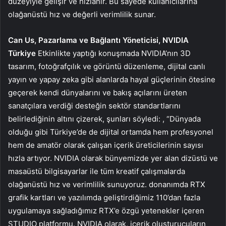
düzeyiyle gelişir ve hızlanır. Bu sayede kullanıcılarına
olağanüstü hız ve değerli verimlilik sunar.
Can Us, Pazarlama ve Bağlantı Yöneticisi, NVIDIA
Türkiye
Etkinlikte yaptığı konuşmada NVIDIA’nın 3D
tasarım, fotoğrafçılık ve görüntü düzenleme, dijital canlı
yayın ve yapay zeka gibi alanlarda hayal güçlerinin ötesine
geçerek kendi dünyalarını ve bakış açılarını üreten
sanatçılara verdiği desteğin sektör standartlarını
belirlediğinin altını çizerek, şunları söyledi: , “Dünyada
olduğu gibi Türkiye’de de dijital ortamda hem profesyonel
hem de amatör olarak çalışan içerik üreticilerinin sayısı
hızla artıyor. NVIDIA olarak bünyemizde yer alan dizüstü ve
masaüstü bilgisayarlar ile tüm kreatif çalışmalarda
olağanüstü hız ve verimlilik sunuyoruz. donanımda RTX
grafik kartları ve yazılımda geliştirdiğimiz 110’dan fazla
uygulamaya sağladığımız RTX’e özgü yetenekler içeren
STUDIO platformu. NVIDIA olarak, içerik oluşturucuların