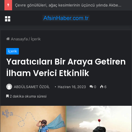
Çevre gönüllüleri, ağaç kesimlerinin üçüncü yılında Akbelen Ormanı’nda buluştu
Menü
Anasayfa
/
İçerik
İçerik
Yaratıcıları Bir Araya Getiren
İlham Verici Etkinlik
ABDÜLSAMET ÖZDİL
Haziran 16, 2023
0
6
2 dakika okuma süresi