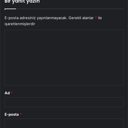
Bir yanıt yazın
E-posta adresiniz yayınlanmayacak.
Gerekli alanlar
*
ile
işaretlenmişlerdir
Y
o
r
u
m
*
Ad
*
E-posta
*