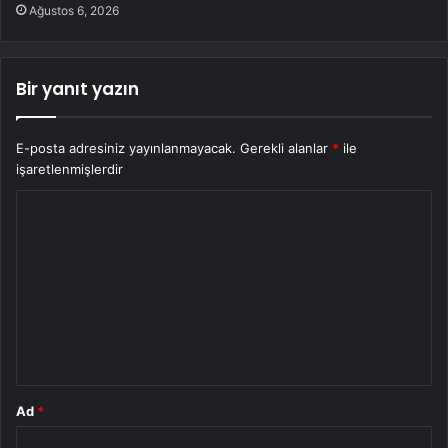
Ağustos 6, 2026
Bir yanıt yazın
E-posta adresiniz yayınlanmayacak.
Gerekli alanlar
*
ile
işaretlenmişlerdir
Y
o
r
u
m
*
Ad
*