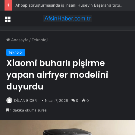
Ahbap soruşturmasında iş insanı Hüseyin Başaran’a tutuklama talebi
Menü
Anasayfa
/
Teknoloji
Teknoloji
Xiaomi buharlı pişirme
yapan airfryer modelini
duyurdu
DİLAN BİÇER
Nisan 7, 2026
0
0
1 dakika okuma süresi