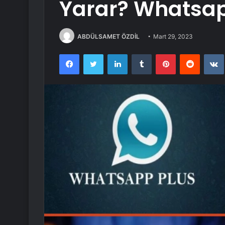
Yarar? Whatsapp
ABDÜLSAMET ÖZDİL
Mart 29, 2023
Facebook
Twitter
LinkedIn
Tumblr
Pinterest
Reddit