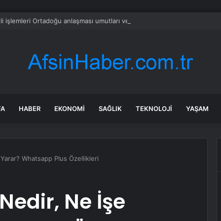
i işlemleri Ortadoğu anlaşması umutları ve yapay zeka endişeleriyle saki
FA
HABER
EKONOMI
SAĞLIK
TEKNOLOJI
YAŞAM
Yarar? Whatsapp Plus Özellikleri
edir, Ne İşe