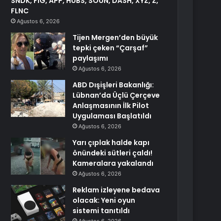
SNDK, FIG, APP, HUBS, SOUN, DASH, XYZ, Z,
FLNC
Ağustos 6, 2026
Tijen Mergen’den büyük
tepki çeken “Çarşaf”
paylaşımı
Ağustos 6, 2026
ABD Dışişleri Bakanlığı:
Lübnan’da Üçlü Çerçeve
Anlaşmasının İlk Pilot
Uygulaması Başlatıldı
Ağustos 6, 2026
Yarı çıplak halde kapı
önündeki sütleri çaldı!
Kameralara yakalandı
Ağustos 6, 2026
Reklam izleyene bedava
olacak: Yeni oyun
sistemi tanıtıldı