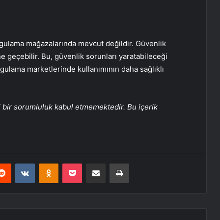
ygulama mağazalarında mevcut değildir. Güvenlik
line geçebilir. Bu, güvenlik sorunları yaratabileceği
ygulama marketlerinde kullanımının daha sağlıklı
 bir sorumluluk kabul etmemektedir. Bu içerik
erest
Reddit
VKontakte
Odnoklassniki
Pocket
E-Posta ile paylaş
Yazdır