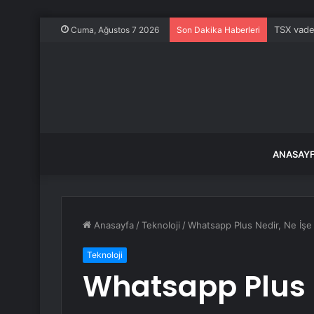
TSX vadel
Cuma, Ağustos 7 2026
Son Dakika Haberleri
ANASAY
Anasayfa
/
Teknoloji
/
Whatsapp Plus Nedir, Ne İşe 
Teknoloji
Whatsapp Plus N