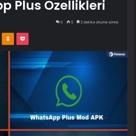
 Plus Özellikleri
0
5
2 dakika okuma süresi
VKontakte
Odnoklassniki
Pocket