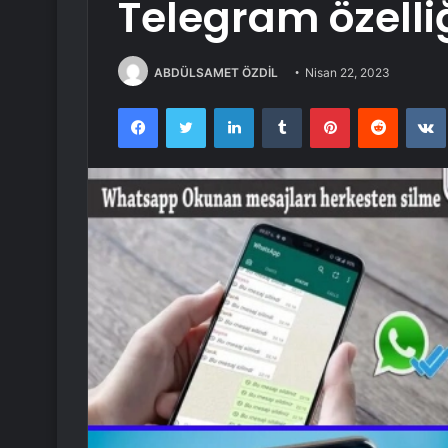
Telegram özelliğ
ABDÜLSAMET ÖZDİL
Nisan 22, 2023
Facebook
Twitter
LinkedIn
Tumblr
Pinterest
Reddit