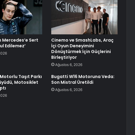
n Mercedes’e Sert
Cinemo ve SmashLabs, Araç
ul Edilemez’
İçi Oyun Deneyimini
Dönüştürmek İçin Güçlerini
2026
Birleştiriyor
Ağustos 6, 2026
 Motorlu Taşıt Parkı
Bugatti W16 Motoruna Veda:
üyüdü, Motosiklet
Son Mistral Üretildi
ptı
Ağustos 6, 2026
2026