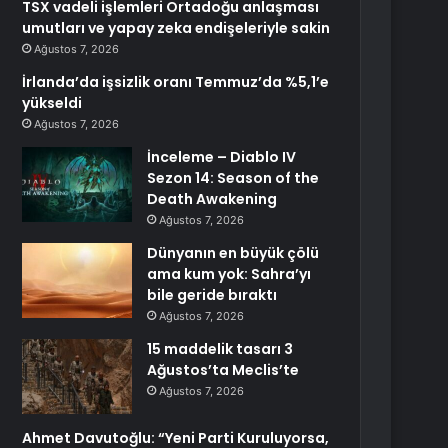
TSX vadeli işlemleri Ortadoğu anlaşması
umutları ve yapay zeka endişeleriyle sakin
Ağustos 7, 2026
İrlanda’da işsizlik oranı Temmuz’da %5,1’e
yükseldi
Ağustos 7, 2026
İnceleme – Diablo IV
Sezon 14: Season of the
Death Awakening
Ağustos 7, 2026
Dünyanın en büyük çölü
ama kum yok: Sahra’yı
bile geride bıraktı
Ağustos 7, 2026
15 maddelik tasarı 3
Ağustos’ta Meclis’te
Ağustos 7, 2026
Ahmet Davutoğlu: “Yeni Parti Kuruluyorsa,