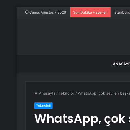
İstanbul’
Cuma, Ağustos 7 2026
Son Dakika Haberleri
ANASAY
Anasayfa
/
Teknoloji
/
WhatsApp, çok sevilen başka b
Teknoloji
WhatsApp, çok s