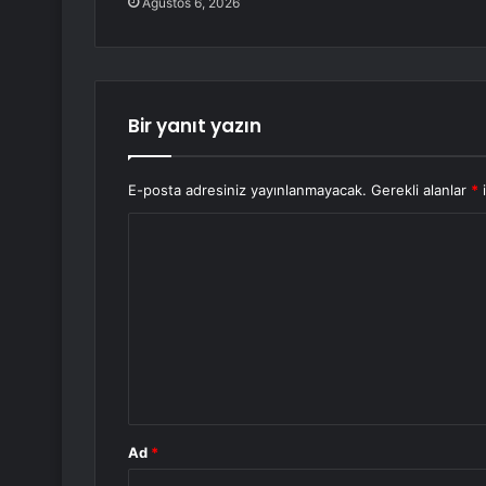
Ağustos 6, 2026
Bir yanıt yazın
E-posta adresiniz yayınlanmayacak.
Gerekli alanlar
*
i
Y
o
r
u
m
*
Ad
*