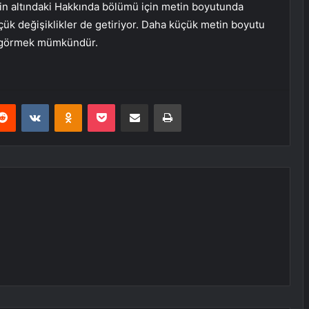
nin altındaki Hakkında bölümü için metin boyutunda
üçük değişiklikler de getiriyor. Daha küçük metin boyutu
i görmek mümkündür.
erest
Reddit
VKontakte
Odnoklassniki
Pocket
E-Posta ile paylaş
Yazdır