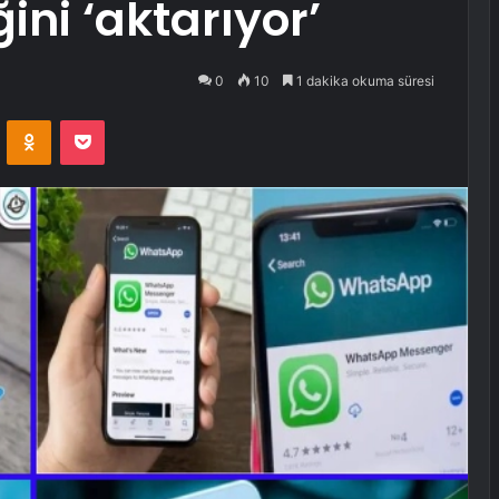
ini ‘aktarıyor’
0
10
1 dakika okuma süresi
VKontakte
Odnoklassniki
Pocket