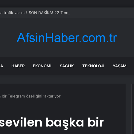
da trafik var mı? SON DAKİKA! 22 Temmuz Çarşamba hangi ilçelerde trafik 
FA
HABER
EKONOMI
SAĞLIK
TEKNOLOJI
YAŞAM
ir Telegram özelliğini ‘aktarıyor’
evilen başka bir