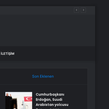
var, hangi yollar kapalı?
İLETIŞIM
Son Eklenen
Cumhurbaşkanı
Erdoğan, Suudi
Arabistan yolcusu