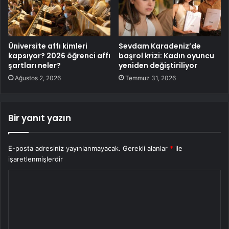
Üniversite affı kimleri
Sevdam Karadeniz’de
kapsıyor? 2026 öğrenci affı
başrol krizi: Kadın oyuncu
şartları neler?
yeniden değiştiriliyor
Ağustos 2, 2026
Temmuz 31, 2026
Bir yanıt yazın
E-posta adresiniz yayınlanmayacak.
Gerekli alanlar
*
ile
işaretlenmişlerdir
Y
o
r
u