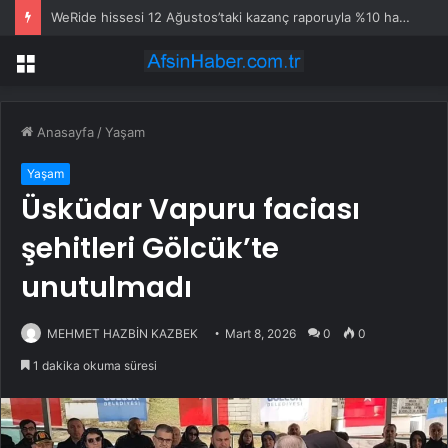
WeRide hissesi 12 Ağustos’taki kazanç raporuyla %10 hareket edebilir
Menü
Anasayfa
/
Yaşam
Yaşam
Üsküdar Vapuru faciası
şehitleri Gölcük’te
unutulmadı
MEHMET HAZBİN KAZBEK
Mart 8, 2026
0
0
1 dakika okuma süresi