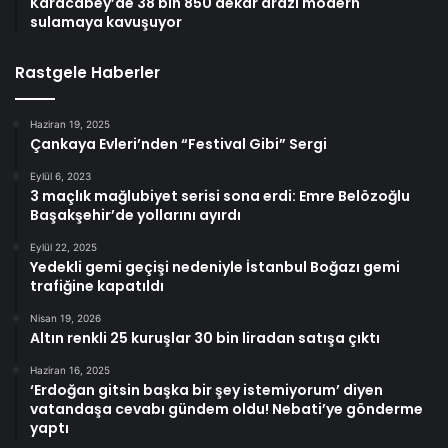
Karacabey’de 38 bin 850 dekar arazi modern
sulamaya kavuşuyor
Rastgele Haberler
Haziran 19, 2025
Çankaya Evleri’nden “Festival Gibi” Sergi
Eylül 6, 2023
3 maçlık mağlubiyet serisi sona erdi: Emre Belözoğlu
Başakşehir’de yollarını ayırdı
Eylül 22, 2025
Yedekli gemi geçişi nedeniyle İstanbul Boğazı gemi
trafiğine kapatıldı
Nisan 19, 2026
Altın renkli 25 kuruşlar 30 bin liradan satışa çıktı
Haziran 16, 2025
‘Erdoğan gitsin başka bir şey istemiyorum’ diyen
vatandaşa cevabı gündem oldu! Nebati’ye gönderme
yaptı