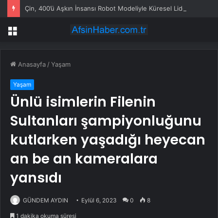
Çin, 400’ü Aşkın İnsansı Robot Modeliyle Küresel Lider Konumunda
Menü
Anasayfa
/
Yaşam
Yaşam
Ünlü isimlerin Filenin
Sultanları şampiyonluğunu
kutlarken yaşadığı heyecan
an be an kameralara
yansıdı
GÜNDEM AYDIN
Eylül 6, 2023
0
8
1 dakika okuma süresi