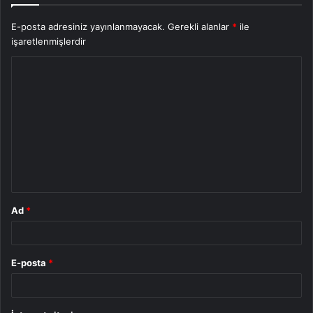
E-posta adresiniz yayınlanmayacak.
Gerekli alanlar
*
ile
işaretlenmişlerdir
Y
o
r
u
m
*
Ad
*
E-posta
*