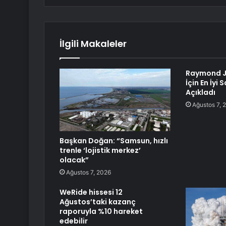
İlgili Makaleler
Raymond J
İçin En İyi 
Açıkladı
Ağustos 7, 
Başkan Doğan: “Samsun, hızlı
trenle ‘lojistik merkez’
olacak”
Ağustos 7, 2026
WeRide hissesi 12
Ağustos’taki kazanç
raporuyla %10 hareket
edebilir