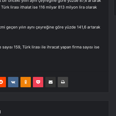
at bir önceki yılın aynı çeyreğine göre yüzde 87,6 artarak
ürk lirası ithalat ise 116 milyar 813 milyon lira olarak
 hacmi geçen yılın aynı çeyreğine göre yüzde 141,6 artarak
 sayısı 159, Türk lirası ile ihracat yapan firma sayısı ise
erest
Reddit
VKontakte
Odnoklassniki
Pocket
E-Posta ile paylaş
Yazdır
N