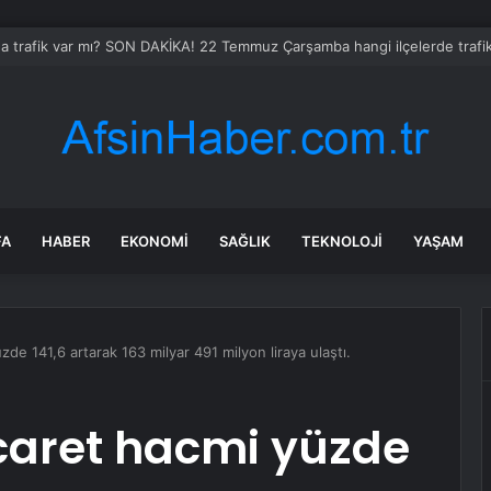
e Kaçan Şüpheliden Ruhsatsız Tabanca Çıktı
FA
HABER
EKONOMI
SAĞLIK
TEKNOLOJI
YAŞAM
üzde 141,6 artarak 163 milyar 491 milyon liraya ulaştı.
ticaret hacmi yüzde