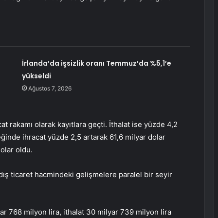
İrlanda’da işsizlik oranı Temmuz’da %5,1’e
yükseldi
Ağustos 7, 2026
t rakamı olarak kayıtlara geçti. İthalat ise yüzde 4,2
reğinde ihracat yüzde 2,5 artarak 61,6 milyar dolar
olar oldu.
n dış ticaret hacmindeki gelişmelere paralel bir seyir
ar 768 milyon lira, ithalat 30 milyar 739 milyon lira