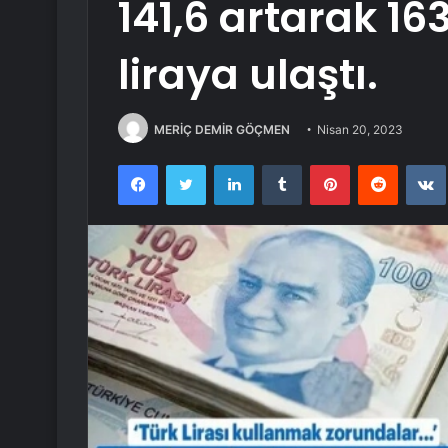
141,6 artarak 16
liraya ulaştı.
MERİÇ DEMİR GÖÇMEN
Nisan 20, 2023
Facebook
Twitter
LinkedIn
Tumblr
Pinterest
Reddit