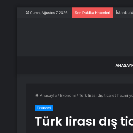
İnegöl’d
Cuma, Ağustos 7 2026
Son Dakika Haberleri
ANASAY
Anasayfa
/
Ekonomi
/
Türk lirası dış ticaret hacmi y
Ekonomi
Türk lirası dış 