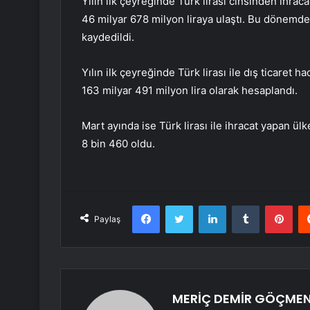
Yılın ilk çeyreğinde Türk lirası cinsinden ihrac
46 milyar 678 milyon liraya ulaştı. Bu dönemde T
kaydedildi.
Yılın ilk çeyreğinde Türk lirası ile dış ticaret
163 milyar 491 milyon lira olarak hesaplandı.
Mart ayında ise Türk lirası ile ihracat yapan ülke
8 bin 460 oldu.
Facebook
Twitter
LinkedIn
Tumblr
Pint
Paylaş
MERİÇ DEMİR GÖÇME