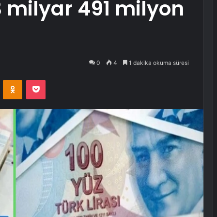
3 milyar 491 milyon
0
4
1 dakika okuma süresi
VKontakte
Odnoklassniki
Pocket