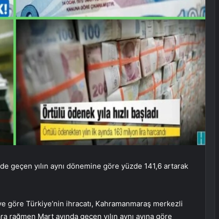
eğinde geçen yılın aynı dönemine göre yüzde 141,6 artarak
eye göre Türkiye’nin ihracatı, Kahramanmaraş merkezli
ara rağmen Mart ayında geçen yılın aynı ayına göre