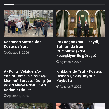
Kozan’da Motosiklet
Irak Başbakanı El-Zeydi,
Kazası: 2 Yaralı
Tahran’da İran
Cumhurbaşkanı
Ağustos 8, 2026
Pezeşkiyan ile görüştü
Ağustos 7, 2026
Ak Partili Vekilden Ay
Kırıkkale’de Trafik Kazası…
Yapım Temsilcisine “Aşk-I
Uzman Çavuş Hayatını
Memnu” Sorusu: “Gençliğe
Kaybetti
ya da Aileye Nasıl Bir Artı
Ağustos 7, 2026
Katkınız Oldu?”
Ağustos 7, 2026