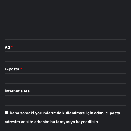
r
u
m
*
Ad
*
E-posta
*
İnternet sitesi
Daha sonraki yorumlarımda kullanılması için adım, e-posta
adresim ve site adresim bu tarayıcıya kaydedilsin.