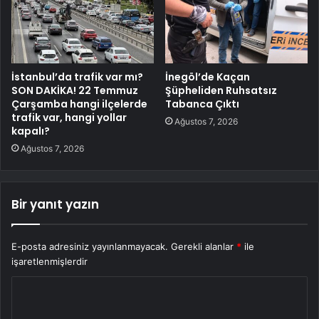
İstanbul’da trafik var mı?
İnegöl’de Kaçan
SON DAKİKA! 22 Temmuz
Şüpheliden Ruhsatsız
Çarşamba hangi ilçelerde
Tabanca Çıktı
trafik var, hangi yollar
Ağustos 7, 2026
kapalı?
Ağustos 7, 2026
Bir yanıt yazın
E-posta adresiniz yayınlanmayacak.
Gerekli alanlar
*
ile
işaretlenmişlerdir
Y
o