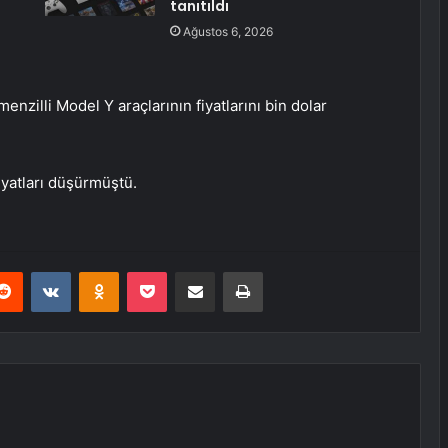
tanıtıldı
Ağustos 6, 2026
enzilli Model Y araçlarının fiyatlarını bin dolar
iyatları düşürmüştü.
erest
Reddit
VKontakte
Odnoklassniki
Pocket
E-Posta ile paylaş
Yazdır