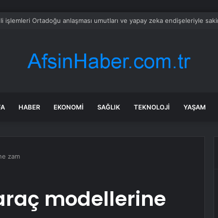
i işlemleri Ortadoğu anlaşması umutları ve yapay zeka endişeleriyle saki
FA
HABER
EKONOMI
SAĞLIK
TEKNOLOJI
YAŞAM
ine zam
araç modellerine