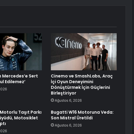
n Mercedes’e Sert
Cinemo ve SmashLabs, Araç
ul Edilemez’
İçi Oyun Deneyimini
Dönüştürmek İçin Güçlerini
2026
Birleştiriyor
Ağustos 6, 2026
 Motorlu Taşıt Parkı
Bugatti W16 Motoruna Veda:
üyüdü, Motosiklet
Son Mistral Üretildi
ptı
Ağustos 6, 2026
2026