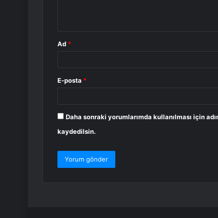
m
*
Ad
*
E-posta
*
Daha sonraki yorumlarımda kullanılması için adı
kaydedilsin.