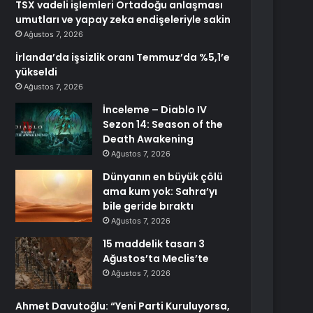
TSX vadeli işlemleri Ortadoğu anlaşması
umutları ve yapay zeka endişeleriyle sakin
Ağustos 7, 2026
İrlanda’da işsizlik oranı Temmuz’da %5,1’e
yükseldi
Ağustos 7, 2026
İnceleme – Diablo IV
Sezon 14: Season of the
Death Awakening
Ağustos 7, 2026
Dünyanın en büyük çölü
ama kum yok: Sahra’yı
bile geride bıraktı
Ağustos 7, 2026
15 maddelik tasarı 3
Ağustos’ta Meclis’te
Ağustos 7, 2026
Ahmet Davutoğlu: “Yeni Parti Kuruluyorsa,