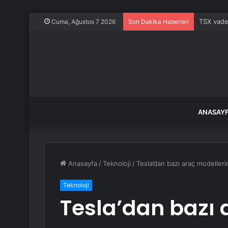
TSX vadel
Cuma, Ağustos 7 2026
Son Dakika Haberleri
ANASAY
Anasayfa
/
Teknoloji
/
Tesla’dan bazı araç modeller
Teknoloji
Tesla’dan bazı 