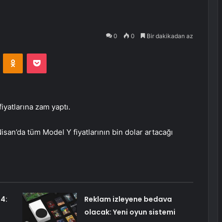
0
0
Bir dakikadan az
VKontakte
Odnoklassniki
Pocket
iyatlarına zam yaptı.
isan’da tüm Model Y fiyatlarının bin dolar artacağı
4:
Reklam izleyene bedava
olacak: Yeni oyun sistemi