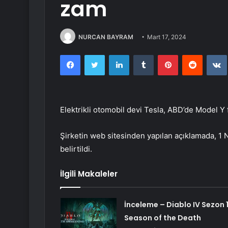
zam
NURCAN BAYRAM
Mart 17, 2024
Facebook
Twitter
LinkedIn
Tumblr
Pinterest
Reddit
Elektrikli otomobil devi Tesla, ABD’de Model Y f
Şirketin web sitesinden yapılan açıklamada, 1 N
belirtildi.
İlgili Makaleler
İnceleme – Diablo IV Sezon 1
Season of the Death