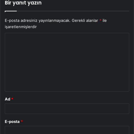
Bir yanıt yazın
E-posta adresiniz yayınlanmayacak.
Gerekli alanlar
*
ile
işaretlenmişlerdir
Y
o
r
u
m
*
Ad
*
E-posta
*