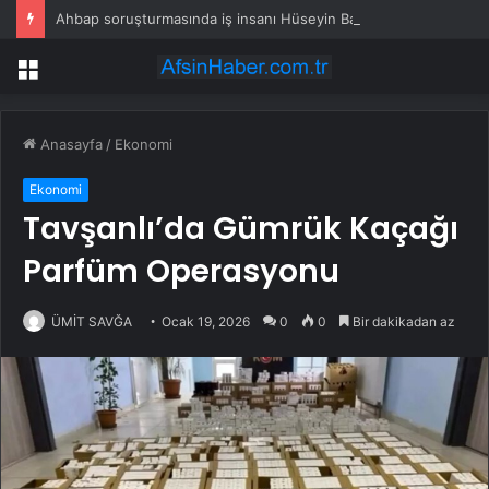
Ahbap soruşturmasında iş insanı Hüseyin Başaran’a tutuklama talebi
Menü
Anasayfa
/
Ekonomi
Ekonomi
Tavşanlı’da Gümrük Kaçağı
Parfüm Operasyonu
ÜMİT SAVĞA
Ocak 19, 2026
0
0
Bir dakikadan az