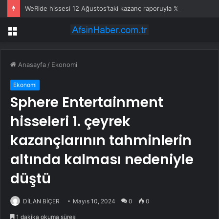
WeRide hissesi 12 Ağustos’taki kazanç raporuyla %10 hareket edebilir
Menü
Anasayfa
/
Ekonomi
Ekonomi
Sphere Entertainment
hisseleri 1. çeyrek
kazançlarının tahminlerin
altında kalması nedeniyle
düştü
DİLAN BİÇER
Mayıs 10, 2024
0
0
1 dakika okuma süresi