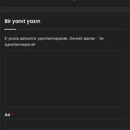
Bir yanıt yazın
E-posta adresiniz yayınlanmayacak.
Gerekli alanlar
*
ile
işaretlenmişlerdir
Y
o
r
u
m
*
Ad
*