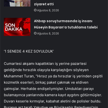
ziyaret etti
Ağustos 8, 2026
Ahbap soruşturmasında iş insanı
Hüseyin Başaran’a tutuklama talebi
Ağustos 8, 2026
‘1 SENEDE 4 KEZ SOYULDUK’
Cumartesi akşamı kapattıkları iş yerine pazartesi
geldiğinde hırsızlık olayıyla karşılaştığını söyleyen
Muhammet Turan, “Hırsız ya da hırsızlar iş yerinden çeşitli
kozmetik eserleri, birkaç paket çakmak ve eldiven
çalmışlar. Herhalde endişeliymişler. Umdukları parayı
bulamayınca yanlarında kamera kayıt aygıtını götürmüşler.
Duvarı keserle kırmışlar, kabahat aletini de polisler buldu.
Buranın art tarafı Yakutiye ve Büyükşehir Belediyesi’nin