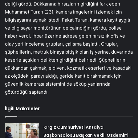
deliği gördü. Dükkanına hırsızların girdiğini fark eden
Muhammet Turan (23), kamera imgelerini izlemek için
bilgisayarını açmak istedi. Fakat Turan, kamera kayıt aygıtı
ve bilgisayar monitörünün de çalındığını gördü, polise
haber verdi. İhbar üzerine adrese gelen hırsızlık ofis ve
olay yeri inceleme grupları, çalışma başlattı. Gruplar,
şüphelilerin, metruk binaya bitişik olan iş yerine, duvarında
keserle açtıkları delikten girdiğini belirledi. Şüphelilerin,
dükkandan çakmak, eldiven, kozmetik eserleri ve kasadaki
az ölçüdeki parayı aldığı, geride kanıt bırakmamak için
güvenlik kamerası sistemini de söküp yanlarında
götürdüğü saptandı.
İlgili Makaleler
Kırgız Cumhuriyeti Antalya
Başkonsolosu Başkan Vekili Özdemir’i