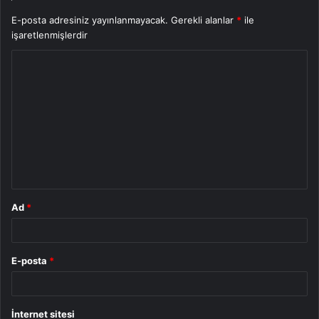
E-posta adresiniz yayınlanmayacak.
Gerekli alanlar
*
ile
işaretlenmişlerdir
Y
o
r
u
m
*
Ad
*
E-posta
*
İnternet sitesi