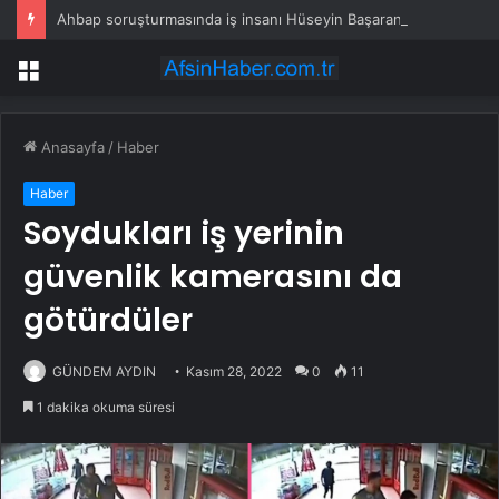
Ahbap soruşturmasında iş insanı Hüseyin Başaran’a tutuklama talebi
Menü
Anasayfa
/
Haber
Haber
Soydukları iş yerinin
güvenlik kamerasını da
götürdüler
GÜNDEM AYDIN
Kasım 28, 2022
0
11
1 dakika okuma süresi