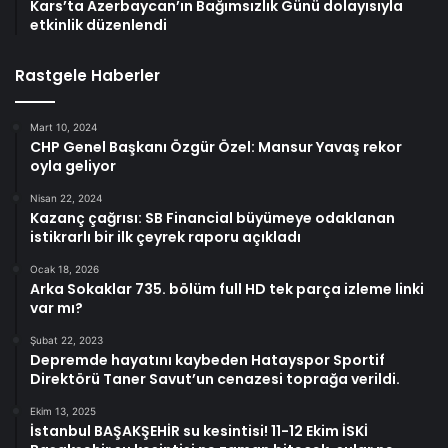
Kars’ta Azerbaycan’ın Bağımsızlık Günü dolayısıyla
etkinlik düzenlendi
Rastgele Haberler
Mart 10, 2024
CHP Genel Başkanı Özgür Özel: Mansur Yavaş rekor
oyla geliyor
Nisan 22, 2024
Kazanç çağrısı: SB Financial büyümeye odaklanan
istikrarlı bir ilk çeyrek raporu açıkladı
Ocak 18, 2026
Arka Sokaklar 735. bölüm full HD tek parça izleme linki
var mı?
Şubat 22, 2023
Depremde hayatını kaybeden Hatayspor Sportif
Direktörü Taner Savut’un cenazesi toprağa verildi.
Ekim 13, 2025
İstanbul BAŞAKŞEHİR su kesintisi! 11-12 Ekim İSKİ