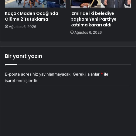
Kaçak Maden Ocağında
İzmir’de iki belediye
Ölüme 2 Tutuklama
başkanı Yeni Parti’ye
katılma kararı aldı
Ağustos 6, 2026
Ağustos 6, 2026
Bir yanıt yazın
E-posta adresiniz yayınlanmayacak.
Gerekli alanlar
*
ile
işaretlenmişlerdir
Y
o
r
u
m