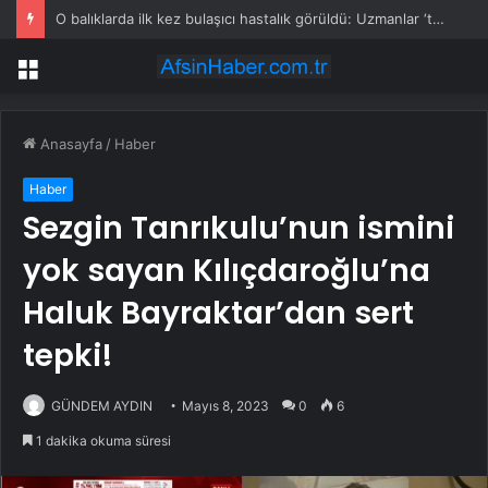
O balıklarda ilk kez bulaşıcı hastalık görüldü: Uzmanlar ‘tüketmeyin’ çağrısı yaptı
Menü
Anasayfa
/
Haber
Haber
Sezgin Tanrıkulu’nun ismini
yok sayan Kılıçdaroğlu’na
Haluk Bayraktar’dan sert
tepki!
GÜNDEM AYDIN
Mayıs 8, 2023
0
6
1 dakika okuma süresi