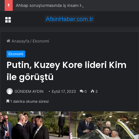
Ahbap soruşturmasında iş insanı Hüseyin Başaran’a tutuklama talebi
Menü
Anasayfa
/
Ekonomi
Ekonomi
Putin, Kuzey Kore lideri Kim
ile görüştü
GÜNDEM AYDIN
Eylül 17, 2023
0
3
1 dakika okuma süresi