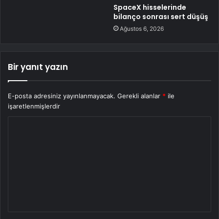
SpaceX hisselerinde
bilanço sonrası sert düşüş
Ağustos 6, 2026
Bir yanıt yazın
E-posta adresiniz yayınlanmayacak.
Gerekli alanlar
*
ile
işaretlenmişlerdir
Y
o
r
u
m
*