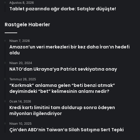
Ağustos 8, 2026
Tablet pazarında ağır darbe: Satışlar düşüşte!
Rastgele Haberler
Nisan 7, 2026
Amazon’un veri merkezleri bir kez daha İran’ın hedefi
oldu
Nisan 20, 2024
NATO’dan Ukrayna’ya Patriot sevkiyatına onay
Temmuz 26, 2025
“Korkmak” anlamına gelen “beti benzi atmak”
deyimindeki “bet” kelimesinin anlamı nedir?
Ocak 14, 2026
Kredi kartı limitini tam doldurup sonra ödeyen
milyonları ilgilendiriyor
Nisan 10, 2025
Çin’den ABD’nin Taiwan’a Silah Satışına Sert Tepki