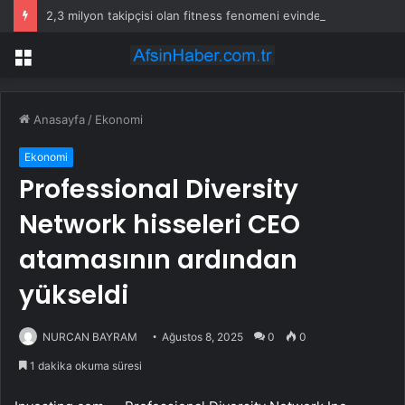
2,3 milyon takipçisi olan fitness fenomeni evinde ölü bulundu
Menü
Anasayfa
/
Ekonomi
Ekonomi
Professional Diversity
Network hisseleri CEO
atamasının ardından
yükseldi
NURCAN BAYRAM
Ağustos 8, 2025
0
0
1 dakika okuma süresi