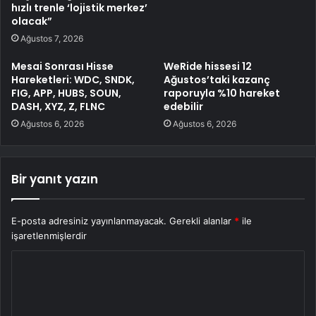
hızlı trenle ‘lojistik merkez’
olacak”
Ağustos 7, 2026
Mesai Sonrası Hisse
WeRide hissesi 12
Hareketleri: WDC, SNDK,
Ağustos’taki kazanç
FIG, APP, HUBS, SOUN,
raporuyla %10 hareket
DASH, XYZ, Z, FLNC
edebilir
Ağustos 6, 2026
Ağustos 6, 2026
Bir yanıt yazın
E-posta adresiniz yayınlanmayacak.
Gerekli alanlar
*
ile
işaretlenmişlerdir
Y
o
r