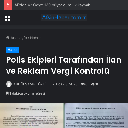
AB’den Ar-Ge’ye 130 milyar euroluk kaynak
Menü
Anasayfa
/
Haber
Haber
Polis Ekipleri Tarafından İlan
ve Reklam Vergi Kontrolü
ABDÜLSAMET ÖZDİL
Ocak 8, 2023
0
10
1 dakika okuma süresi