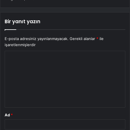
Bir yanıt yazın
E-posta adresiniz yayınlanmayacak.
Gerekli alanlar
*
ile
işaretlenmişlerdir
Y
o
r
u
m
*
Ad
*