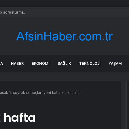
 soruşturmasında iş insanı Hüseyin Başaran’a tutuklama talebi
FA
HABER
EKONOMI
SAĞLIK
TEKNOLOJI
YAŞAM
cak 1. çeyrek sonuçları yeni katalizör olabilir
 hafta