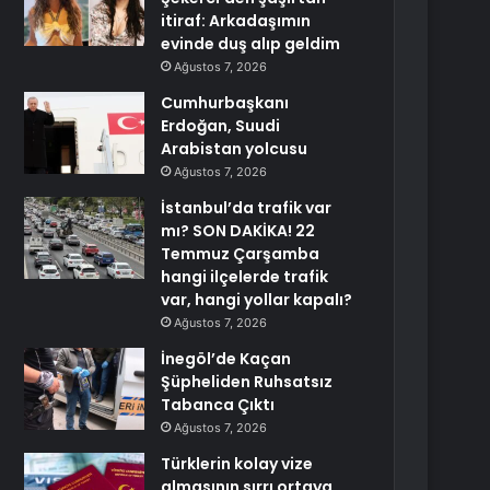
itiraf: Arkadaşımın
evinde duş alıp geldim
Ağustos 7, 2026
Cumhurbaşkanı
Erdoğan, Suudi
Arabistan yolcusu
Ağustos 7, 2026
İstanbul’da trafik var
mı? SON DAKİKA! 22
Temmuz Çarşamba
hangi ilçelerde trafik
var, hangi yollar kapalı?
Ağustos 7, 2026
İnegöl’de Kaçan
Şüpheliden Ruhsatsız
Tabanca Çıktı
Ağustos 7, 2026
Türklerin kolay vize
almasının sırrı ortaya