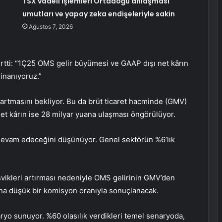
TSX vadeli işlemleri Ortadoğu anlaşması
umutları ve yapay zeka endişeleriyle sakin
Ağustos 7, 2026
lirtti: “1Ç25 OMS gelir büyümesi ve GAAP dışı net kârın
 inanıyoruz.”
 artmasını bekliyor. Bu da brüt ticaret hacminde (GMV)
net kârın ise 28 milyar yuana ulaşması öngörülüyor.
a devam edeceğini düşünüyor. Genel sektörün %6’lık
teşvikleri artırması nedeniyle OMS gelirinin GMV’den
a düşük bir komisyon oranıyla sonuçlanacak.
ryo sunuyor. %60 olasılık verdikleri temel senaryoda,