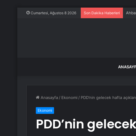
Ahbap
Cumartesi, Ağustos 8 2026
Son Dakika Haberleri
ANASAY
Anasayfa
/
Ekonomi
/
PDD’nin gelecek hafta açıklana
Ekonomi
PDD’nin gelecek