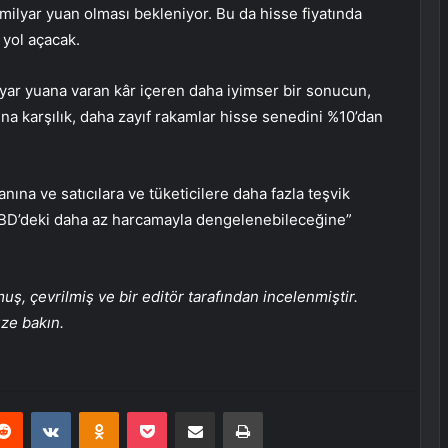
ilyar yuan olması bekleniyor. Bu da hisse fiyatında
yol açacak.
lyar yuana varan kâr içeren daha iyimser bir sonucun,
una karşılık, daha zayıf rakamlar hisse senedini %10’dan
ına ve satıcılara ve tüketicilere daha fazla teşvik
BD’deki daha az harcamayla dengelenebileceğine”
, çevrilmiş ve bir editör tarafından incelenmiştir.
üze bakın.
erest
Reddit
VKontakte
Odnoklassniki
Pocket
E-Posta ile paylaş
Yazdır