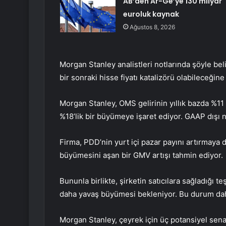
AB’den Ar-Ge’ye 130 milyar
euroluk kaynak
Ağustos 8, 2026
Morgan Stanley analistleri notlarında şöyle be
bir sonraki hisse fiyatı katalizörü olabileceğine
Morgan Stanley, OMS gelirinin yıllık bazda %11
%18’lik bir büyümeye işaret ediyor. GAAP dışı 
Firma, PDD’nin yurt içi pazar payını artırmay
büyümesini aşan bir GMV artışı tahmin ediyor.
Bununla birlikte, şirketin satıcılara sağladığı 
daha yavaş büyümesi bekleniyor. Bu durum dah
Morgan Stanley, çeyrek için üç potansiyel sena