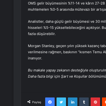
OMS gelir büyümesinin %11-14 ve kârın 27-28 m
muhtemelen %0-5 arasında mütevazı bir artışa 
Analistler, daha güçlü gelir büyümesi ve 30 mi
hisseleri %5-15 yükseltebileceğini açıklıyor. B
fazla düşürebilir.
Morgan Stanley, geçen yılın yüksek kazanç taban
verilmesine rağmen, baskının “kısmen Temu A
inanıyor.
Bu makale yapay zekanın desteğiyle oluşturulmuş
Daha fazla bilgi için Şart ve Koşullar bölümüm
Facebook
Twitter
LinkedIn
Tumblr
Pint
Paylaş