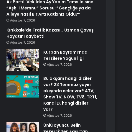
Ak Partili Vekilden Ay Yapım Temsilcisine
“Aşk-I Memnu” Sorusu: “Gençliğe ya da
Aileye Nasıl Bir Artı Katkınız Oldu?”
Ağustos 7, 2026
Kırıkkale’de Trafik Kazası… Uzman Çavuş
Hayatını Kaybetti
Ağustos 7, 2026
Kurban Bayramı’nda
Terzilere Yoğun İlgi
Ağustos 7, 2026
Bu akşam hangi diziler
var? 23 Temmuz yayın
akışında neler var? ATV,
Show TV, NOW, TV8, TRT1,
Kanal D, hangi diziler
var?
Ağustos 7, 2026
Ünlü oyuncu Selin
Şekerci’den şaşırtan