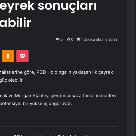
çeyrek sonuçları
abilir
0
0
1 dakika okuma süresi
VKontakte
Odnoklassniki
Pocket
nalistlerine göre, PDD Holdings’in yaklaşan ilk çeyrek
güç olabilir.
yacak ve Morgan Stanley, çevrimiçi pazarlama hizmetleri
 potansiyel bir yükseliş öngörüyor.