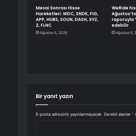
Mesai Sonrası Hisse
WeRide his
Hareketleri: WDC, SNDK, FIG,
Ağustos’ta
APP, HUBS, SOUN, DASH, XYZ,
raporuyla 
Z, FLNC
edebilir
Ağustos 6, 2026
Ağustos 6, 
Bir yanıt yazın
E-posta adresiniz yayınlanmayacak.
Gerekli alanlar
*
i
Y
o