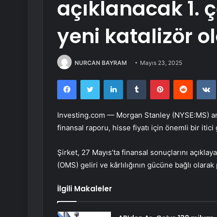
açıklanacak 1. 
yeni katalizör ol
NURCAN BAYRAM
Mayıs 23, 2025
Facebook
Twitter
LinkedIn
Tumblr
Pinterest
Reddit
Investing.com —
Morgan Stanley
(NYSE:
MS
) a
finansal raporu, hisse fiyatı için önemli bir itici 
Şirket, 27 Mayıs’ta finansal sonuçlarını açıkla
(OMS) geliri ve kârlılığının gücüne bağlı olarak
İlgili Makaleler