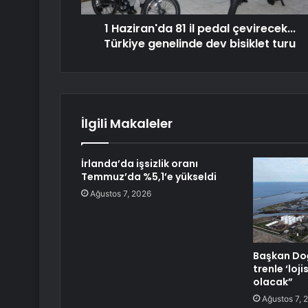
1 Haziran'da 81 il pedal çevirecek...
Türkiye genelinde dev bisiklet turu
İlgili Makaleler
İrlanda’da işsizlik oranı
Temmuz’da %5,1’e yükseldi
Ağustos 7, 2026
Başkan Doğ
trenle ‘loj
olacak”
Ağustos 7, 