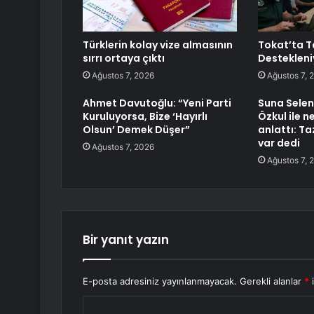
Türklerin kolay vize almasının
Tokat’ta T
sırrı ortaya çıktı
Destekleni
Ağustos 7, 2026
Ağustos 7, 
Ahmet Davutoğlu: “Yeni Parti
Suna Selen 
Kuruluyorsa, Bize ‘Hayırlı
Özkul ile 
Olsun’ Demek Düşer”
anlattı: T
var dedi
Ağustos 7, 2026
Ağustos 7, 
Bir yanıt yazın
E-posta adresiniz yayınlanmayacak.
Gerekli alanlar
*
i
Y