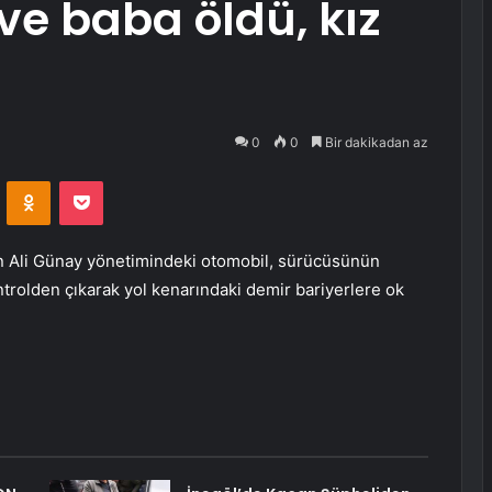
ve baba öldü, kız
0
0
Bir dakikadan az
VKontakte
Odnoklassniki
Pocket
n Ali Günay yönetimindeki otomobil, sürücüsünün
trolden çıkarak yol kenarındaki demir bariyerlere ok