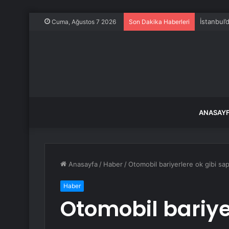
İstanbul’
Cuma, Ağustos 7 2026
Son Dakika Haberleri
ANASAY
Anasayfa
/
Haber
/
Otomobil bariyerlere ok gibi sap
Haber
Otomobil bariye