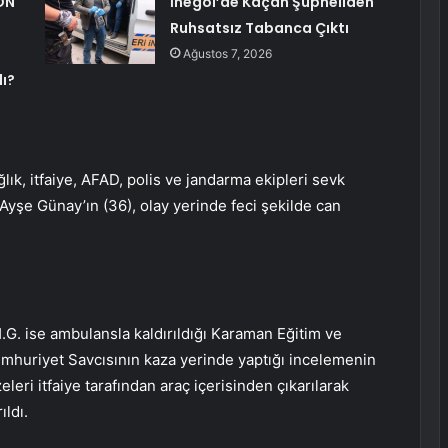
ON
İnegöl’de Kaçan Şüpheliden
Ruhsatsız Tabanca Çıktı
Ağustos 7, 2026
lı?
lık, itfaiye, AFAD, polis ve jandarma ekipleri sevk
 Ayşe Günay’ın (36), olay yerinde feci şekilde can
H.G. ise ambulansla kaldırıldığı Karaman Eğitim ve
Cumhuriyet Savcısının kaza yerinde yaptığı incelemenin
eri itfaiye tarafından araç içerisinden çıkarılarak
ıldı.