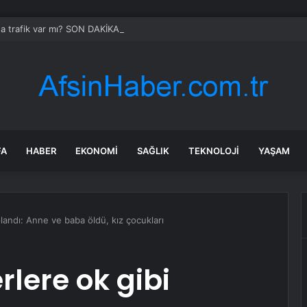
da trafik var mı? SON DAKİKA! 22 Temmuz Çarşamba hangi ilçelerde trafik 
FA
HABER
EKONOMI
SAĞLIK
TEKNOLOJI
YAŞAM
landı: Anne ve baba öldü, kız çocukları
rlere ok gibi