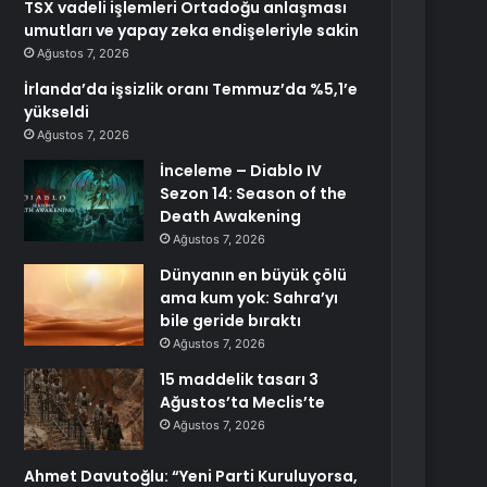
TSX vadeli işlemleri Ortadoğu anlaşması
umutları ve yapay zeka endişeleriyle sakin
Ağustos 7, 2026
İrlanda’da işsizlik oranı Temmuz’da %5,1’e
yükseldi
Ağustos 7, 2026
İnceleme – Diablo IV
Sezon 14: Season of the
Death Awakening
Ağustos 7, 2026
Dünyanın en büyük çölü
ama kum yok: Sahra’yı
bile geride bıraktı
Ağustos 7, 2026
15 maddelik tasarı 3
Ağustos’ta Meclis’te
Ağustos 7, 2026
Ahmet Davutoğlu: “Yeni Parti Kuruluyorsa,