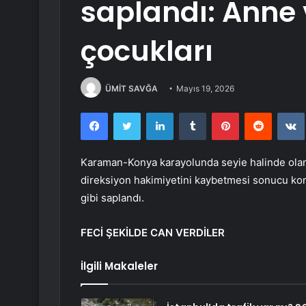
saplandı: Anne 
çocukları
ÜMİT SAVĞA
Mayıs 19, 2026
Facebook
Twitter
LinkedIn
Tumblr
Pinterest
Reddit
Karaman-Konya karayolunda seyie halinde ola
direksiyon hakimiyetini kaybetmesi sonucu kon
gibi saplandı.
FECİ ŞEKİLDE CAN VERDİLER
İlgili Makaleler