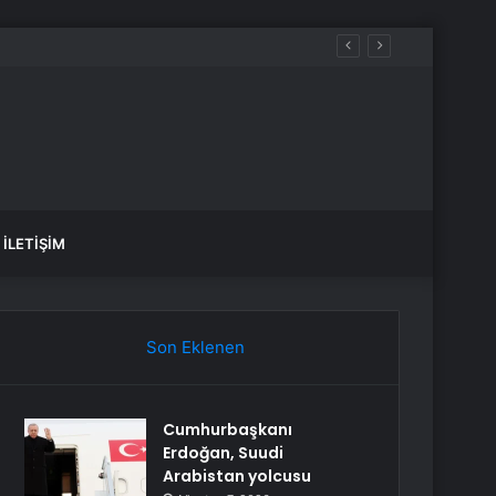
var, hangi yollar kapalı?
İLETIŞIM
Son Eklenen
Cumhurbaşkanı
Erdoğan, Suudi
Arabistan yolcusu