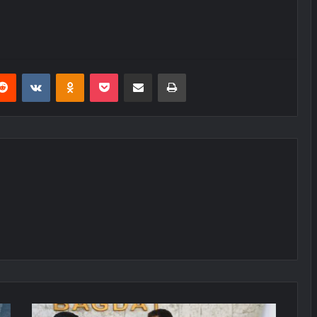
erest
Reddit
VKontakte
Odnoklassniki
Pocket
E-Posta ile paylaş
Yazdır