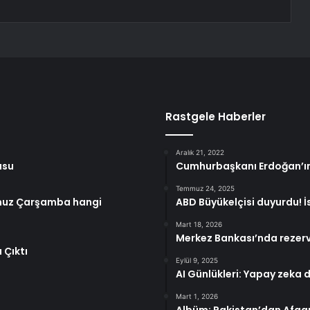
Rastgele Haberler
Aralık 21, 2022
usu
Cumhurbaşkanı Erdoğan’ın 
Temmuz 24, 2025
mmuz Çarşamba hangi
ABD Büyükelçisi duyurdu! İ
Mart 18, 2026
Merkez Bankası’nda rezerv 
 Çıktı
Eylül 9, 2025
AI Günlükleri: Yapay zeka 
Mart 1, 2026