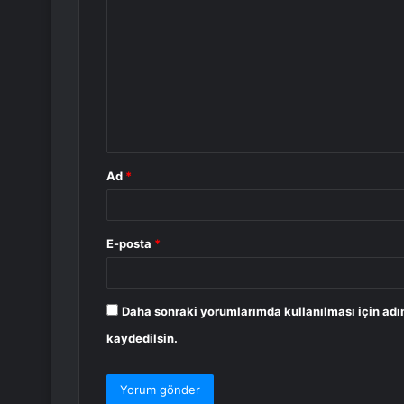
o
r
u
m
*
Ad
*
E-posta
*
Daha sonraki yorumlarımda kullanılması için adı
kaydedilsin.