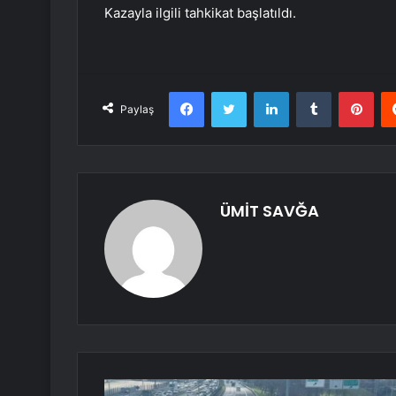
Kazayla ilgili tahkikat başlatıldı.
Facebook
Twitter
LinkedIn
Tumblr
Pint
Paylaş
ÜMİT SAVĞA