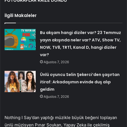
FOTOĞRAFLAR KRİZE DÖNDÜ
İlgili Makaleler
Bu akşam hangi diziler var? 23 Temmuz
yayın akışında neler var? ATV, Show TV,
NOW, TV8, TRT1, Kanal D, hangi diziler
var?
Ağustos 7, 2026
Ünlü oyuncu Selin Şekerci’den şaşırtan
itiraf: Arkadaşımın evinde duş alıp
geldim
Ağustos 7, 2026
Nothing I Say’dan yaptığı müzikle büyük beğeni toplayan
ünlü müzisyen Pınar Soykan, Yapay Zeka ile çekilmiş