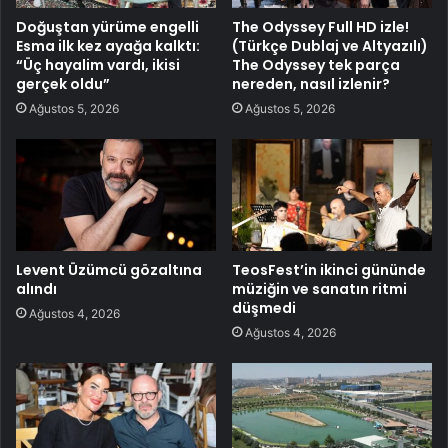
Doğuştan yürüme engelli
The Odyssey Full HD izle!
Esma ilk kez ayağa kalktı:
(Türkçe Dublaj ve Altyazılı)
“Üç hayalim vardı, ikisi
The Odyssey tek parça
gerçek oldu”
nereden, nasıl izlenir?
Ağustos 5, 2026
Ağustos 5, 2026
Levent Üzümcü gözaltına
TeosFest’in ikinci gününde
alındı
müziğin ve sanatın ritmi
düşmedi
Ağustos 4, 2026
Ağustos 4, 2026