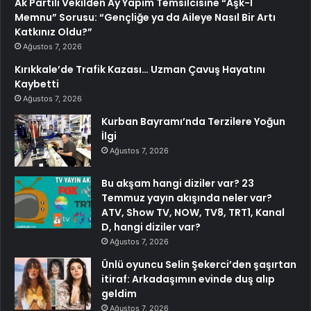
Ak Partili Vekilden Ay Yapım Temsilcisine “Aşk-I
Memnu” Sorusu: “Gençliğe ya da Aileye Nasıl Bir Artı
Katkınız Oldu?”
Ağustos 7, 2026
Kırıkkale’de Trafik Kazası… Uzman Çavuş Hayatını
Kaybetti
Ağustos 7, 2026
Kurban Bayramı’nda Terzilere Yoğun
İlgi
Ağustos 7, 2026
Bu akşam hangi diziler var? 23
Temmuz yayın akışında neler var?
ATV, Show TV, NOW, TV8, TRT1, Kanal
D, hangi diziler var?
Ağustos 7, 2026
Ünlü oyuncu Selin Şekerci’den şaşırtan
itiraf: Arkadaşımın evinde duş alıp
geldim
Ağustos 7, 2026