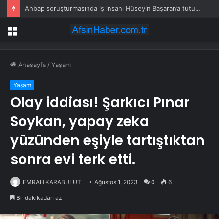
Ahbap soruşturmasında iş insanı Hüseyin Başaran’a tutuklama talebi
Menü
Anasayfa
/
Yaşam
Yaşam
Olay iddiası! Şarkıcı Pınar
Soykan, yapay zeka
yüzünden eşiyle tartıştıktan
sonra evi terk etti.
EMRAH KARABULUT
Ağustos 1, 2023
0
6
Bir dakikadan az