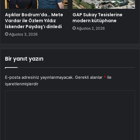
Aşıklar Bodrum’da… Mete
GAP Sukay Tesislerine
Vardar ile Özlem Yıldız
modern kütüphane
İskender Paydaş’ı dinledi
Ağustos 2, 2026
Ağustos 3, 2026
Bir yanıt yazın
E-posta adresiniz yayınlanmayacak.
Gerekli alanlar
*
ile
işaretlenmişlerdir
Y
o
r
u
m