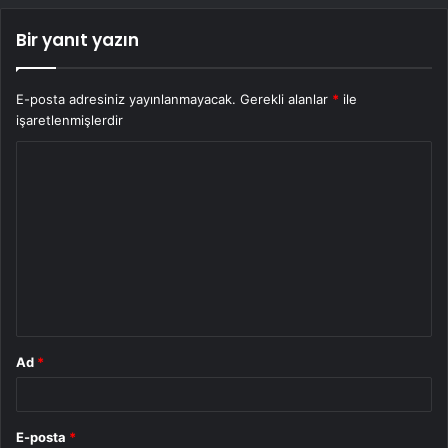
Bir yanıt yazın
E-posta adresiniz yayınlanmayacak.
Gerekli alanlar
*
ile
işaretlenmişlerdir
Y
o
r
u
m
*
Ad
*
E-posta
*