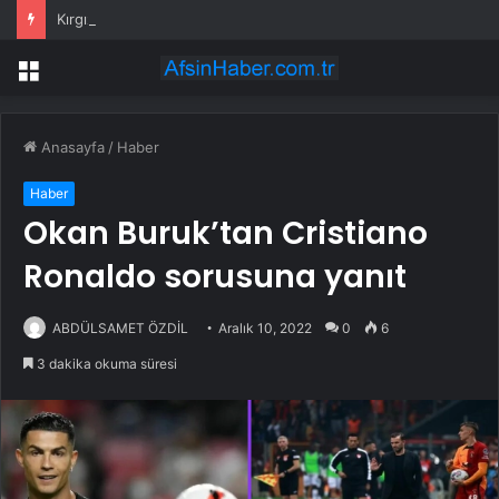
Kırgız Cumhuriyeti Antalya Başkonsolosu Başkan Vekili Özdemir’i ziyaret etti
Menü
Anasayfa
/
Haber
Haber
Okan Buruk’tan Cristiano
Ronaldo sorusuna yanıt
ABDÜLSAMET ÖZDİL
Aralık 10, 2022
0
6
3 dakika okuma süresi