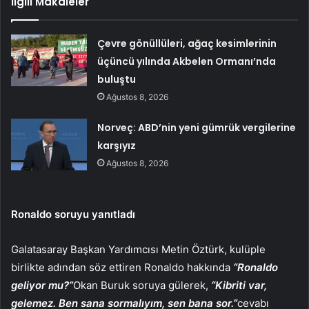
İlgili Makaleler
Çevre gönüllüleri, ağaç kesimlerinin
üçüncü yılında Akbelen Ormanı’nda
buluştu
Ağustos 8, 2026
Norveç: ABD’nin yeni gümrük vergilerine
karşıyız
Ağustos 8, 2026
Ronaldo soruyu yanıtladı
Galatasaray Başkan Yardımcısı Metin Öztürk, kulüple
birlikte adından söz ettiren Ronaldo hakkında
“Ronaldo
geliyor mu?”
Okan Buruk soruya gülerek,
“Kibriti var,
gelemez. Ben sana sormalıyım, sen bana sor.”
cevabı