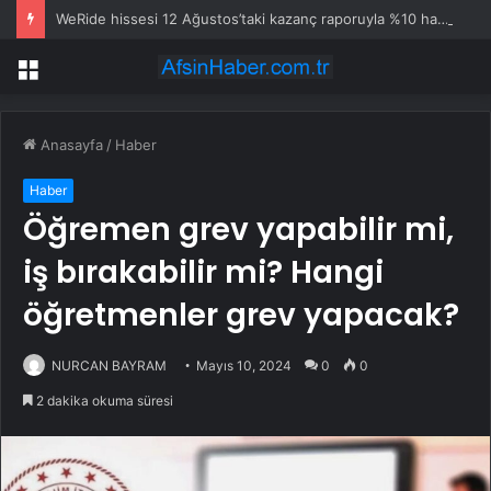
WeRide hissesi 12 Ağustos’taki kazanç raporuyla %10 hareket edebilir
Menü
Anasayfa
/
Haber
Haber
Öğremen grev yapabilir mi,
iş bırakabilir mi? Hangi
öğretmenler grev yapacak?
NURCAN BAYRAM
Mayıs 10, 2024
0
0
2 dakika okuma süresi