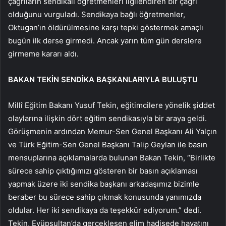
çağrıların sendikalı öğretmenleri ilgilendiren bir çağrı
olduğunu vurguladı. Sendikaya bağlı öğretmenler,
Oktugan’ın öldürülmesine karşı tepki göstermek amaçlı
bugün ilk derse girmedi. Ancak yarın tüm gün derslere
girmeme kararı aldı.
BAKAN TEKİN SENDİKA BAŞKANLARIYLA BULUŞTU
Millî Eğitim Bakanı Yusuf Tekin, eğitimcilere yönelik şiddet
olaylarına ilişkin dört eğitim sendikasıyla bir araya geldi.
Görüşmenin ardından Memur-Sen Genel Başkanı Ali Yalçın
ve Türk Eğitim-Sen Genel Başkanı Talip Geylan ile basın
mensuplarına açıklamalarda bulunan Bakan Tekin, “Birlikte
sürece sahip çıktığımızı gösteren bir basın açıklaması
yapmak üzere iki sendika başkanı arkadaşımız bizimle
beraber bu sürece sahip çıkmak konusunda yanımızda
oldular. Her iki sendikaya da teşekkür ediyorum.” dedi.
Tekin, Eyüpsultan’da gerçekleşen elim hadisede hayatını