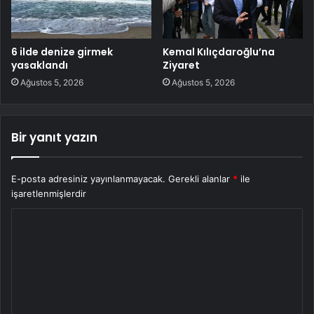
6 ilde denize girmek
Kemal Kılıçdaroğlu’na
yasaklandı
Ziyaret
Ağustos 5, 2026
Ağustos 5, 2026
Bir yanıt yazın
E-posta adresiniz yayınlanmayacak.
Gerekli alanlar
*
ile
işaretlenmişlerdir
Y
o
r
u
m