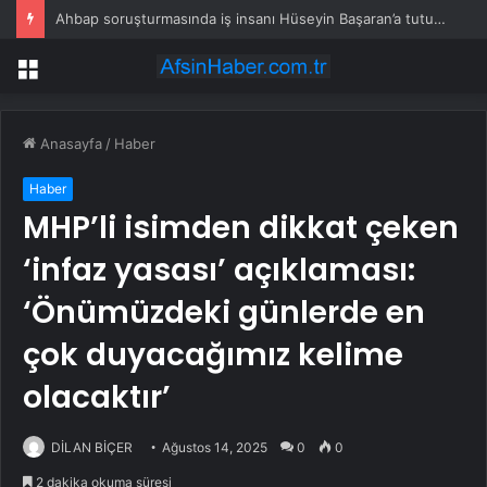
Ahbap soruşturmasında iş insanı Hüseyin Başaran’a tutuklama talebi
Menü
Anasayfa
/
Haber
Haber
MHP’li isimden dikkat çeken
‘infaz yasası’ açıklaması:
‘Önümüzdeki günlerde en
çok duyacağımız kelime
olacaktır’
DİLAN BİÇER
Ağustos 14, 2025
0
0
2 dakika okuma süresi