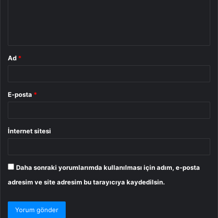
u
m
*
Ad
*
E-posta
*
İnternet sitesi
Daha sonraki yorumlarımda kullanılması için adım, e-posta
adresim ve site adresim bu tarayıcıya kaydedilsin.