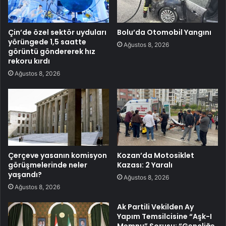
Çin’de özel sektör uyduları
Bolu’da Otomobil Yangını
yörüngede 1,5 saatte
Ağustos 8, 2026
görüntü göndererek hız
rekoru kırdı
Ağustos 8, 2026
Çerçeve yasanın komisyon
Kozan’da Motosiklet
görüşmelerinde neler
Kazası: 2 Yaralı
yaşandı?
Ağustos 8, 2026
Ağustos 8, 2026
Ak Partili Vekilden Ay
Yapım Temsilcisine “Aşk-I
Memnu” Sorusu: “Gençliğe