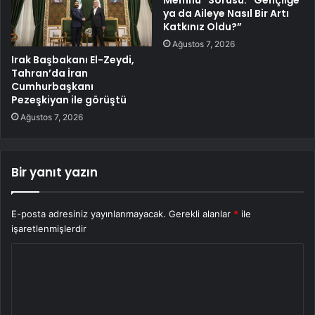
ya da Aileye Nasıl Bir Artı
Katkınız Oldu?”
Ağustos 7, 2026
Irak Başbakanı El-Zeydi,
Tahran’da İran
Cumhurbaşkanı
Pezeşkiyan ile görüştü
Ağustos 7, 2026
Bir yanıt yazın
E-posta adresiniz yayınlanmayacak.
Gerekli alanlar
*
ile
işaretlenmişlerdir
Y
o
r