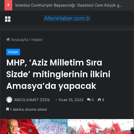
İstanbul Cumhuriyet Başsavcılığı: Gazeteci Cem Küçük gözaltına alındı
Menü
Anasayfa
/
Haber
Haber
MHP, ‘Aziz Milletim Sıra
Sizde’ mitinglerinin ilkini
Amasya’da yapacak
ABDÜLSAMET ÖZDİL
Ocak 25, 2023
0
8
1 dakika okuma süresi