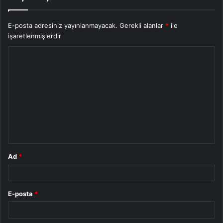
E-posta adresiniz yayınlanmayacak.
Gerekli alanlar
*
ile
işaretlenmişlerdir
Y
o
r
u
m
*
Ad
*
E-posta
*