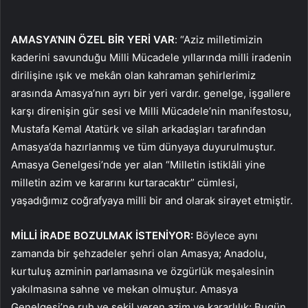
AMASYA’NIN ÖZEL BİR YERİ VAR
: “Aziz milletimizin
kaderini savunduğu Milli Mücadele yıllarında milli iradenin
dirilişine ışık ve mekân olan kahraman şehirlerimiz
arasında Amasya’nın ayrı bir yeri vardır. genelge, işgallere
karşı direnişin gür sesi ve Milli Mücadele’nin manifestosu,
Mustafa Kemal Atatürk ve silah arkadaşları tarafından
Amasya’da hazırlanmış ve tüm dünyaya duyurulmuştur.
Amasya Genelgesi’nde yer alan “Milletin istiklâli yine
milletin azim ve kararını kurtaracaktır” cümlesi,
yaşadığımız coğrafyaya milli bir and olarak sirayet etmiştir.
MİLLİ İRADE BOZULMAK İSTENİYOR:
Böylece aynı
zamanda bir şehzadeler şehri olan Amasya; Anadolu,
kurtuluş azminin parlamasına ve özgürlük meşalesinin
yakılmasına sahne ve mekan olmuştur. Amasya
Genelgesi’ne ruh ve şekil veren azim ve kararlılık; Bugün