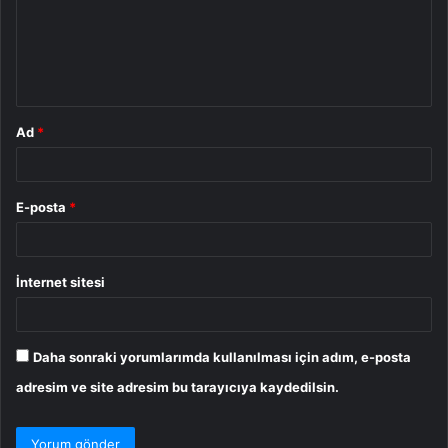
u
m
*
Ad
*
E-posta
*
İnternet sitesi
Daha sonraki yorumlarımda kullanılması için adım, e-posta
adresim ve site adresim bu tarayıcıya kaydedilsin.