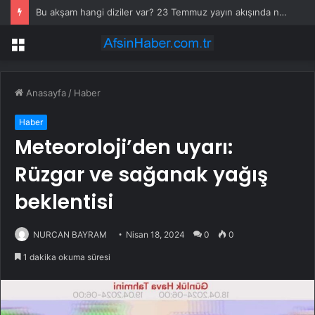
Bu akşam hangi diziler var? 23 Temmuz yayın akışında neler var? ATV, Show TV, NOW, TV8, TRT1, Kanal D, hangi diziler var?
Menü
Anasayfa
/
Haber
Haber
Meteoroloji’den uyarı:
Rüzgar ve sağanak yağış
beklentisi
NURCAN BAYRAM
Nisan 18, 2024
0
0
1 dakika okuma süresi