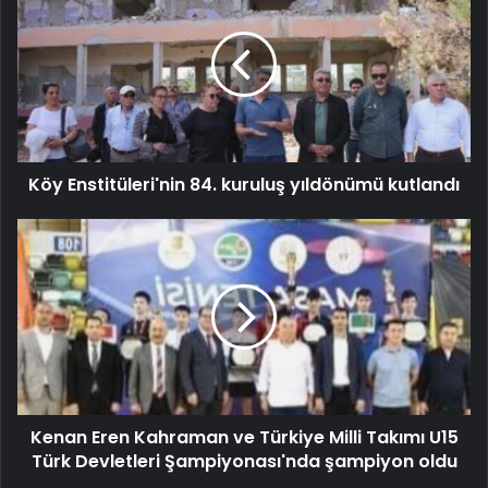
Köy Enstitüleri'nin 84. kuruluş yıldönümü kutlandı
Kenan Eren Kahraman ve Türkiye Milli Takımı U15
Türk Devletleri Şampiyonası'nda şampiyon oldu