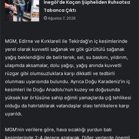
İnegöl’de Kaçan Şüpheliden Ruhsatsız
Tabanca Çıktı
Ağustos 7, 2026
MGM, Edirne ve Kırklareli ile Tekirdağ’ın iç kesimlerinde
yerel olarak kuvvetli sağanak ve gök gürültülü sağanak
yağış beklendiğini de belirterek, sel, su baskını, yıldırım,
ulaşımda aksamalar, dolu yağışı, yağış anında kuvvetli
rüzgar gibi olumsuzluklara karşı dikkatli ve tedbirli
olunması uyarısında bulundu. Ayrıca Doğu Karadeniz’in iç
kesimleri ile Doğu Anadolu’nun kuzey ve doğusunda
yüksek kar örtüsüne sahip eğimli yamaçlarda çığ tehlikesi
olduğu da hatırlatılarak vatandaşlar olası tehlikelere karşı
uyarıldı.
MGM’nin verilere göre, hava sıcaklığı yurdun batı
kesimlerinde 2-4 derece azalacak. Diğer yerlerde önemli