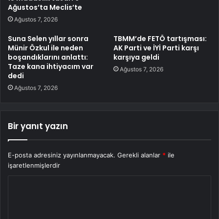
Ağustos’ta Meclis’te
Ağustos 7, 2026
Suna Selen yıllar sonra
TBMM’de FETÖ tartışması:
Münir Özkul ile neden
AK Parti ve İYİ Parti karşı
boşandıklarını anlattı:
karşıya geldi
Taze kana ihtiyacım var
Ağustos 7, 2026
dedi
Ağustos 7, 2026
Bir yanıt yazın
E-posta adresiniz yayınlanmayacak.
Gerekli alanlar
*
ile
işaretlenmişlerdir
Y
o
r