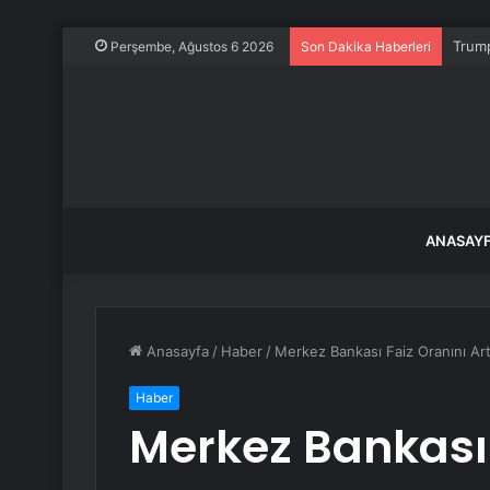
Trump
Perşembe, Ağustos 6 2026
Son Dakika Haberleri
ANASAY
Anasayfa
/
Haber
/
Merkez Bankası Faiz Oranını Artı
Haber
Merkez Bankası 