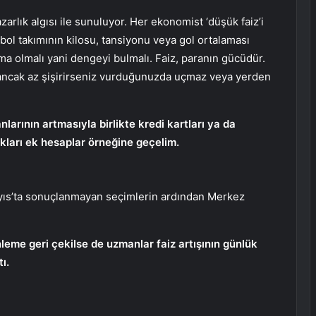
azarlık algısı ile sunuluyor. Her ekonomist ‘düşük faiz’i
utbol takımının kilosu, tansiyonu veya gol ortalaması
a olmalı yani dengeyi bulmalı. Faiz, paranın gücüdür.
, ancak az şişirirseniz vurduğunuzda uçmaz veya yerden
larının artmasıyla birlikte kredi kartları ya da
ıkları ek hesaplar örneğine geçelim.
Mayıs’ta sonuçlanmayan seçimlerin ardından Merkez
leme geri çekilse de uzmanlar faiz artışının günlük
ı.