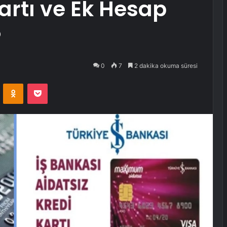
Kartı ve Ek Hesap
?
0
7
2 dakika okuma süresi
VKontakte
Odnoklassniki
Pocket