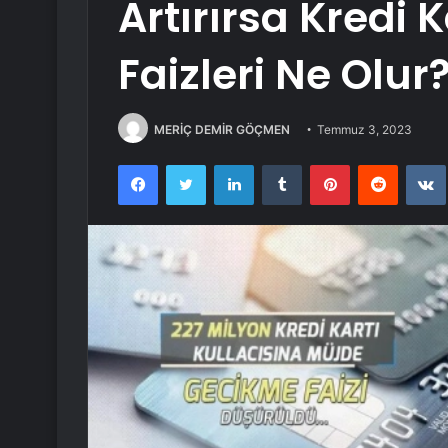
Artırırsa Kredi 
Faizleri Ne Olur
MERİÇ DEMİR GÖÇMEN
Temmuz 3, 2023
Facebook
Twitter
LinkedIn
Tumblr
Pinterest
Reddit