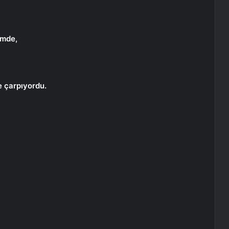
emde,
e çarpıyordu.